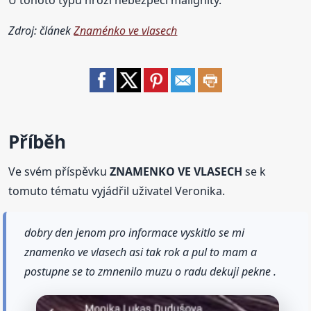
U tohoto typu hrozí nebezpečí malignity.
Zdroj: článek
Znaménko ve vlasech
Příběh
Ve svém příspěvku
ZNAMENKO VE VLASECH
se k
tomuto tématu vyjádřil uživatel Veronika.
dobry den jenom pro informace vyskitlo se mi
znamenko ve vlasech asi tak rok a pul to mam a
postupne se to zmnenilo muzu o radu dekuji pekne .