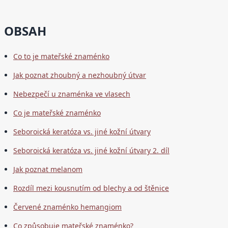
OBSAH
Co to je mateřské znaménko
Jak poznat zhoubný a nezhoubný útvar
Nebezpečí u znaménka ve vlasech
Co je mateřské znaménko
Seboroická keratóza vs. jiné kožní útvary
Seboroická keratóza vs. jiné kožní útvary 2. díl
Jak poznat melanom
Rozdíl mezi kousnutím od blechy a od štěnice
Červené znaménko hemangiom
Co způsobuje mateřské znaménko?