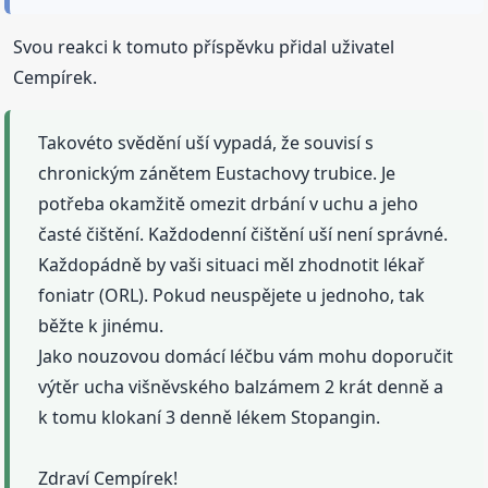
Svou reakci k tomuto příspěvku přidal uživatel
Cempírek.
Takovéto svědění uší vypadá, že souvisí s
chronickým zánětem Eustachovy trubice. Je
potřeba okamžitě omezit drbání v uchu a jeho
časté čištění. Každodenní čištění uší není správné.
Každopádně by vaši situaci měl zhodnotit lékař
foniatr (ORL). Pokud neuspějete u jednoho, tak
běžte k jinému.
Jako nouzovou domácí léčbu vám mohu doporučit
výtěr ucha višněvského balzámem 2 krát denně a
k tomu klokaní 3 denně lékem Stopangin.
Zdraví Cempírek!