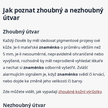
Jak poznat zhoubný a nezhoubný
útvar
Zhoubný útvar
Každý člověk by měl sledovat pigmentové projevy své
kůže. Je-li mateřské
znaménko
o průměru větším než
5 mm, je-li nesouměrné, nepravidelně ohraničené nebo
vyvýšené, rozhodně by měl neprodleně vyhledat lékaře
a nechat si
znaménko
odborně vyšetřit. Zvlášť
alarmujícím signálem je, když
znaménko
svědí či krvácí,
nebo dojde ke změně jeho velikosti či barvy.
Zde můžete vidět, jak vypadají
zhoubné kožní výrůstky
.
Nezhoubný útvar