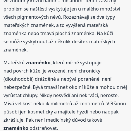
ve zhoubný kožní nádor – melanom. Tento závažný
problém se naštěstí vyskytuje jen u malého množství
všech pigmentových névů. Rozeznávají se dva typy
mateřských znamének, a to vyvýšená mateřská
znaménka nebo tmavá plochá znaménka. Na kůži
se může vyskytnout až několik desítek mateřských
znamének.
Mateřské
znaménko
, které mírně vystupuje
nad povrch kůže, je vrozené, není chronicky
(dlouhodobě) drážděné a nebývá poraněné, není
nebezpečné. Bývá tmavší než okolní kůže a mohou z něj
vyrůstat chlupy. Nikdy nesvědí ani nekrvácí, neroste.
Mívá velikost několik milimetrů až centimetrů. Většinou
působí jen kosmeticky a majitele hyzdí nebo naopak
zkrášluje. Pak není medicínský důvod takové
znaménko
odstraňovat.