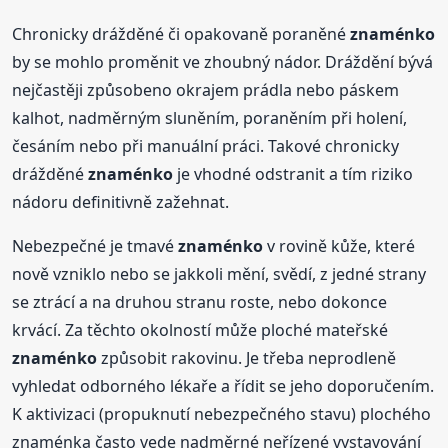
Chronicky drážděné či opakovaně poraněné
znaménko
by se mohlo proměnit ve zhoubný nádor. Dráždění bývá
nejčastěji způsobeno okrajem prádla nebo páskem
kalhot, nadměrným sluněním, poraněním při holení,
česáním nebo při manuální práci. Takové chronicky
drážděné
znaménko
je vhodné odstranit a tím riziko
nádoru definitivně zažehnat.
Nebezpečné je tmavé
znaménko
v rovině kůže, které
nově vzniklo nebo se jakkoli mění, svědí, z jedné strany
se ztrácí a na druhou stranu roste, nebo dokonce
krvácí. Za těchto okolností může ploché mateřské
znaménko
způsobit rakovinu. Je třeba neprodleně
vyhledat odborného lékaře a řídit se jeho doporučením.
K aktivizaci (propuknutí nebezpečného stavu) plochého
znaménka často vede nadměrné neřízené vystavování