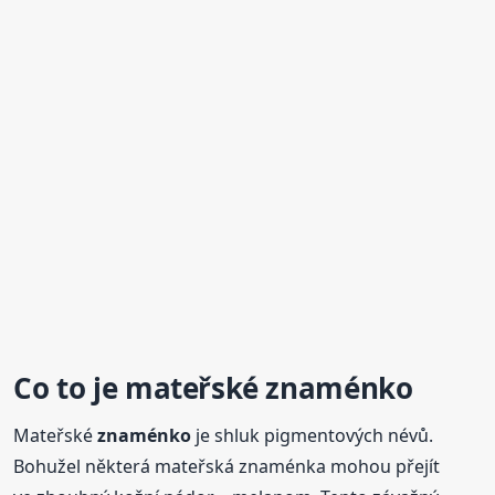
Co to je mateřské
znaménko
Mateřské
znaménko
je shluk pigmentových névů.
Bohužel některá mateřská znaménka mohou přejít