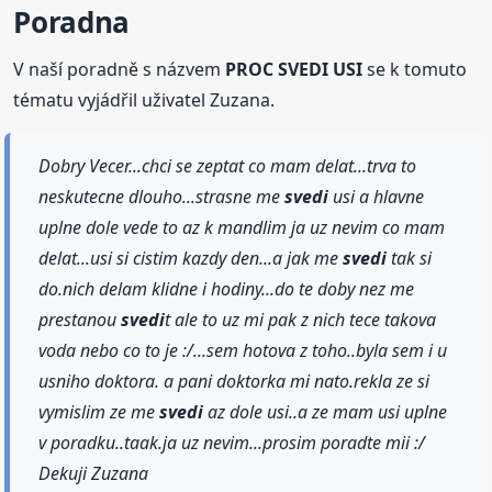
Poradna
V naší poradně s názvem
PROC SVEDI USI
se k tomuto
tématu vyjádřil uživatel Zuzana.
Dobry Vecer...chci se zeptat co mam delat...trva to
neskutecne dlouho...strasne me
svedi
usi a hlavne
uplne dole vede to az k mandlim ja uz nevim co mam
delat...usi si cistim kazdy den...a jak me
svedi
tak si
do.nich delam klidne i hodiny...do te doby nez me
prestanou
svedi
t ale to uz mi pak z nich tece takova
voda nebo co to je :/...sem hotova z toho..byla sem i u
usniho doktora. a pani doktorka mi nato.rekla ze si
vymislim ze me
svedi
az dole usi..a ze mam usi uplne
v poradku..taak.ja uz nevim...prosim poradte mii :/
Dekuji Zuzana