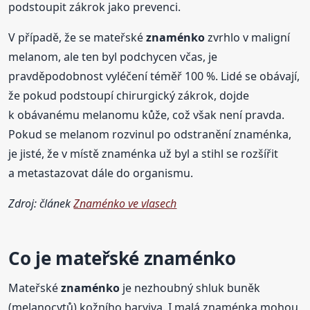
podstoupit zákrok jako prevenci.
V případě, že se mateřské
znaménko
zvrhlo v maligní
melanom, ale ten byl podchycen včas, je
pravděpodobnost vyléčení téměř 100 %. Lidé se obávají,
že pokud podstoupí chirurgický zákrok, dojde
k obávanému melanomu kůže, což však není pravda.
Pokud se melanom rozvinul po odstranění znaménka,
je jisté, že v místě znaménka už byl a stihl se rozšířit
a metastazovat dále do organismu.
Zdroj: článek
Znaménko ve vlasech
Co je mateřské
znaménko
Mateřské
znaménko
je nezhoubný shluk buněk
(melanocytů) kožního barviva. I malá znaménka mohou