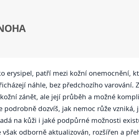
 NOHA
o erysipel, patří mezi kožní onemocnění, k
řicházejí náhle, bez předchozího varování
kožní zánět, ale její průběh a možné komp
 podrobně dozvíš, jak nemoc růže vzniká, j
padá na kůži i jaké podpůrné možnosti existu
e však odborně aktualizován, rozšířen a př