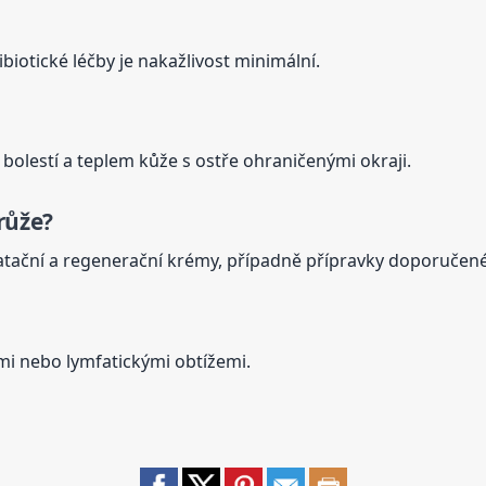
biotické léčby je nakažlivost minimální.
olestí a teplem kůže s ostře ohraničenými okraji.
růže?
atační a regenerační krémy, případně přípravky doporučen
mi nebo lymfatickými obtížemi.