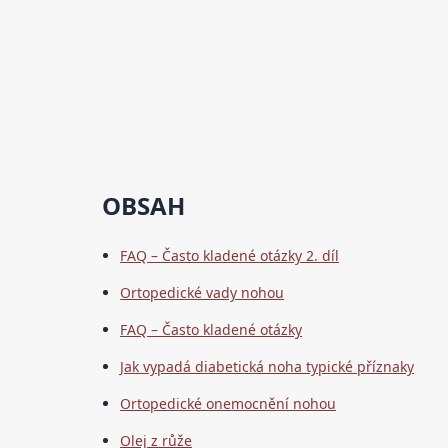
OBSAH
FAQ – Často kladené otázky 2. díl
Ortopedické vady nohou
FAQ – Často kladené otázky
Jak vypadá diabetická noha typické příznaky
Ortopedické onemocnění nohou
Olej z růže