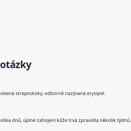
 otázky
ůsobená streptokoky, odborně nazývaná erysipel.
lika dnů, úplné zahojení kůže trvá zpravidla několik týdnů.