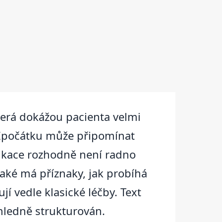
terá dokážou pacienta velmi
. Zpočátku může připomínat
likace rozhodně není radno
aké má příznaky, jak probíhá
jí vedle klasické léčby. Text
ehledně strukturován.