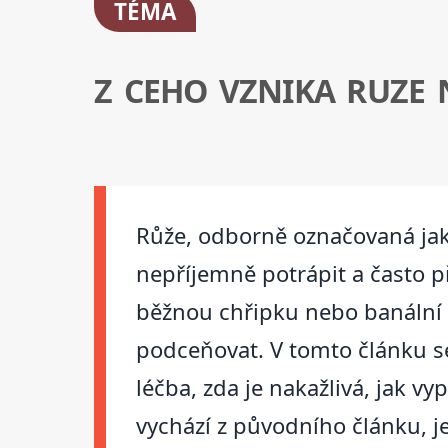
TÉMA
Z CEHO VZNIKA RUZE
Růže, odborně označovaná jak
nepříjemně potrápit a často p
běžnou chřipku nebo banální 
podceňovat. V tomto článku se
léčba, zda je nakažlivá, jak vy
vychází z původního článku, j