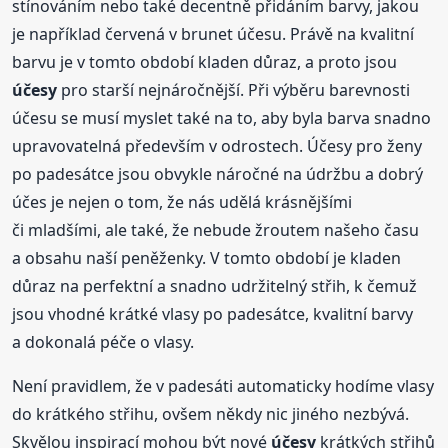
stínováním nebo také decentně přidáním barvy, jakou
je například červená v brunet účesu. Právě na kvalitní
barvu je v tomto období kladen důraz, a proto jsou
účesy
pro starší nejnáročnější. Při výběru barevnosti
účesu se musí myslet také na to, aby byla barva snadno
upravovatelná především v odrostech. Účesy pro ženy
po padesátce jsou obvykle náročné na údržbu a dobrý
účes je nejen o tom, že nás udělá krásnějšími
či mladšími, ale také, že nebude žroutem našeho času
a obsahu naší peněženky. V tomto období je kladen
důraz na perfektní a snadno udržitelný střih, k čemuž
jsou vhodné krátké vlasy po padesátce, kvalitní barvy
a dokonalá péče o vlasy.
Není pravidlem, že v padesáti automaticky hodíme vlasy
do krátkého střihu, ovšem někdy nic jiného nezbývá.
Skvělou inspirací mohou být nové
účesy
krátkých střihů