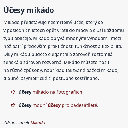
Účesy mikádo
Mikádo představuje nesmrtelný účes, který se
v posledních letech opět vrátil do módy a sluší každému
typu obličeje. Mikádo oplývá mnohými výhodami, mezi
něž patří především praktičnost, funkčnost a flexibilita.
Díky mikádu budete elegantní a zároveň roztomilá,
ženská a zároveň rozverná. Mikádo můžete nosit
na různé způsoby, například takzvané pážecí mikádo,
dlouhé, asymetrické či postupně sestříhané.
účesy
mikádo na fotografiích
účesy
modní
účesy
pro padesátileté
.
Zdroj: článek
Mikádo