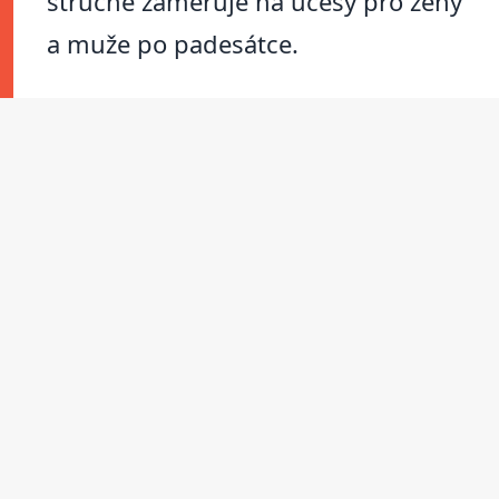
stručně zaměřuje na účesy pro ženy
a muže po padesátce.