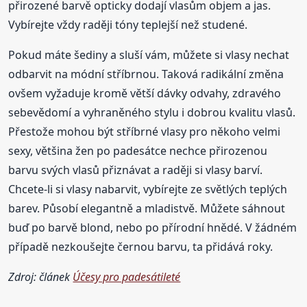
přirozené barvě opticky dodají vlasům objem a jas.
Vybírejte vždy raději tóny teplejší než studené.
Pokud máte šediny a sluší vám, můžete si vlasy nechat
odbarvit na módní stříbrnou. Taková radikální změna
ovšem vyžaduje kromě větší dávky odvahy, zdravého
sebevědomí a vyhraněného stylu i dobrou kvalitu vlasů.
Přestože mohou být stříbrné vlasy pro někoho velmi
sexy, většina žen po padesátce nechce přirozenou
barvu svých vlasů přiznávat a raději si vlasy barví.
Chcete-li si vlasy nabarvit, vybírejte ze světlých teplých
barev. Působí elegantně a mladistvě. Můžete sáhnout
buď po barvě blond, nebo po přírodní hnědé. V žádném
případě nezkoušejte černou barvu, ta přidává roky.
Zdroj: článek
Účesy pro padesátileté