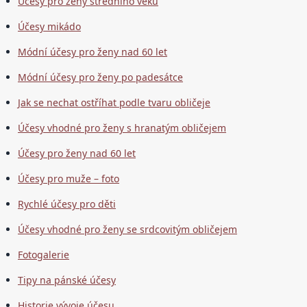
Účesy pro ženy středního věku
Účesy mikádo
Módní účesy pro ženy nad 60 let
Módní účesy pro ženy po padesátce
Jak se nechat ostříhat podle tvaru obličeje
Účesy vhodné pro ženy s hranatým obličejem
Účesy pro ženy nad 60 let
Účesy pro muže – foto
Rychlé účesy pro děti
Účesy vhodné pro ženy se srdcovitým obličejem
Fotogalerie
Tipy na pánské účesy
Historie vývoje účesu