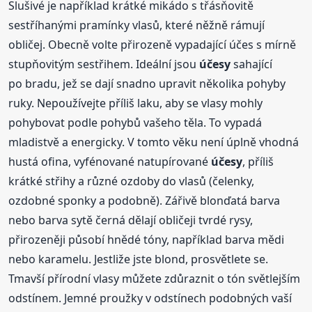
Slušivé je například krátké mikádo s třásňovitě
sestříhanými pramínky vlasů, které něžně rámují
obličej. Obecně volte přirozeně vypadající účes s mírně
stupňovitým sestřihem. Ideální jsou
účesy
sahající
po bradu, jež se dají snadno upravit několika pohyby
ruky. Nepoužívejte příliš laku, aby se vlasy mohly
pohybovat podle pohybů vašeho těla. To vypadá
mladistvě a energicky. V tomto věku není úplně vhodná
hustá ofina, vyfénované natupírované
účesy
, příliš
krátké střihy a různé ozdoby do vlasů (čelenky,
ozdobné sponky a podobně). Zářivě blonďatá barva
nebo barva sytě černá dělají obličeji tvrdé rysy,
přirozeněji působí hnědé tóny, například barva mědi
nebo karamelu. Jestliže jste blond, prosvětlete se.
Tmavší přírodní vlasy můžete zdůraznit o tón světlejším
odstínem. Jemné proužky v odstínech podobných vaší