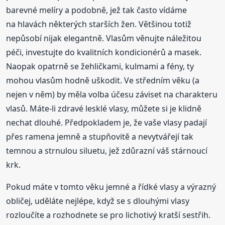
barevné melíry a podobně, jež tak často vídáme
na hlavách některých starších žen. Většinou totiž
nepůsobí nijak elegantně. Vlasům věnujte náležitou
péči, investujte do kvalitních kondicionérů a masek.
Naopak opatrně se žehličkami, kulmami a fény, ty
mohou vlasům hodně uškodit. Ve středním věku (a
nejen v něm) by měla volba účesu záviset na charakteru
vlasů. Máte-li zdravé lesklé vlasy, můžete si je klidně
nechat dlouhé. Předpokladem je, že vaše vlasy padají
přes ramena jemně a stupňovitě a nevytvářejí tak
temnou a strnulou siluetu, jež zdůrazní váš stárnoucí
krk.
Pokud máte v tomto věku jemné a řídké vlasy a výrazný
obličej, uděláte nejlépe, když se s dlouhými vlasy
rozloučíte a rozhodnete se pro lichotivý kratší sestřih.