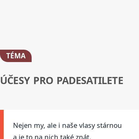
TÉMA
ÚČESY PRO PADESATILETE
Nejen my, ale i naše vlasy stárnou
a je to na nich také znát.