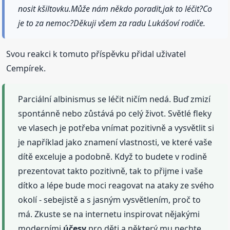
nosit kšiltovku.Může nám někdo poradit,jak to léčit?Co
je to za nemoc?Děkuji všem za radu Lukášoví rodiče.
Svou reakci k tomuto příspěvku přidal uživatel
Cempírek.
Parciální albinismus se léčit ničím nedá. Buď zmizí
spontánně nebo zůstává po celý život. Světlé fleky
ve vlasech je potřeba vnímat pozitivně a vysvětlit si
je například jako znamení vlastnosti, ve které vaše
dítě exceluje a podobně. Když to budete v rodině
prezentovat takto pozitivně, tak to přijme i vaše
dítko a lépe bude moci reagovat na ataky ze svého
okolí - sebejistě a s jasným vysvětlením, proč to
má. Zkuste se na internetu inspirovat nějakými
moderními
účesy
pro děti a některý mu nechte