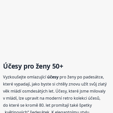
Účesy pro ženy 50+
Vyzkoušejte omlazující
účesy
pro ženy po padesátce,
které vypadají, jako byste si chtěly znovu užít svůj zlatý
věk mládí osmdesátých let. Účesy, které jsme milovaly
v mládí, lze upravit na moderní retro kolekci účesů,
do které se kromě 80. let promítají také špetky
„květinových“ šedesátek. K elegantnímu stylu