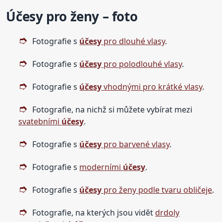
Účesy pro ženy – foto
Fotografie s
účesy
pro dlouhé vlasy
.
Fotografie s
účesy
pro polodlouhé vlasy
.
Fotografie s
účesy
vhodnými pro krátké vlasy
.
Fotografie, na nichž si můžete vybírat mezi
svatebními
účesy
.
Fotografie s
účesy
pro barvené vlasy
.
Fotografie s
moderními
účesy
.
Fotografie s
účesy
pro ženy podle tvaru obličeje
.
Fotografie, na kterých jsou vidět
drdoly