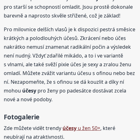
pro starší se schopností omladit. Jsou prostě dokonale
barevně a naprosto skvěle střižené, což je základ!
Pro milovnice delších vlasů je k dispozici pestrá směsice
krátkých a polodlouhých účesů. Zkrácení nebo účes
nakrátko nemusí znamenat radikální počin a výsledek
není nudný. Vždyť zdařilé mikádo, a to i ve variantě
s vlnami, ale také svěží pixie účes je sexy a zralou ženu
omladí. Můžete zvážit variantu účesu s ofinou nebo bez
ní. Nezapomeňte, že s ofinou se dá kouzlit a díky ní
mohou
účesy
pro ženy po padesátce dostávat zcela
nové a nové podoby.
Fotogalerie
Zde můžete vidět trendy
účesy
u žen 50+
, které
neubírají na atraktivnosti.