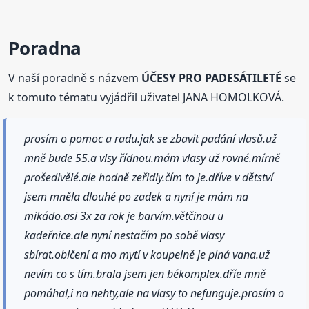
Poradna
V naší poradně s názvem
ÚČESY PRO PADESÁTILETÉ
se
k tomuto tématu vyjádřil uživatel JANA HOMOLKOVÁ.
prosím o pomoc a radu.jak se zbavit padání vlasů.už
mně bude 55.a vlsy řídnou.mám vlasy už rovné.mírně
prošedivělé.ale hodně zeřidly.čím to je.dříve v dětství
jsem mněla dlouhé po zadek a nyní je mám na
mikádo.asi 3x za rok je barvím.větčinou u
kadeřnice.ale nyní nestačím po sobě vlasy
sbírat.oblčení a mo mytí v koupelně je plná vana.už
nevím co s tím.brala jsem jen békomplex.dříe mně
pomáhal,i na nehty,ale na vlasy to nefunguje.prosím o