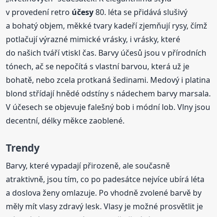
v provedení retro
účesy
80. léta se přidává slušivý
a bohatý objem, měkké tvary kadeří zjemňují rysy, čímž
potlačují výrazné mimické vrásky, i vrásky, které
do našich tváří vtiskl čas. Barvy účesů jsou v přírodních
tónech, ač se nepočítá s vlastní barvou, která už je
bohatě, nebo zcela protkaná šedinami. Medový i platina
blond střídají hnědé odstíny s nádechem barvy marsala.
V účesech se objevuje falešný bob i módní lob. Vlny jsou
decentní, délky měkce zaoblené.
Trendy
Barvy, které vypadají přirozeně, ale současně
atraktivně, jsou tím, co po padesátce nejvíce ubírá léta
a doslova ženy omlazuje. Po vhodně zvolené barvě by
měly mít vlasy zdravý lesk. Vlasy je možné prosvětlit je