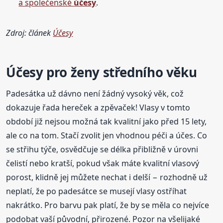
a společenské
účesy
.
Zdroj: článek
Účesy
Účesy pro ženy středního věku
Padesátka už dávno není žádný vysoký věk, což
dokazuje řada hereček a zpěvaček! Vlasy v tomto
období již nejsou možná tak kvalitní jako před 15 lety,
ale co na tom. Stačí zvolit jen vhodnou péči a účes. Co
se střihu týče, osvědčuje se délka přibližně v úrovni
čelistí nebo kratší, pokud však máte kvalitní vlasový
porost, klidně jej můžete nechat i delší − rozhodně už
neplatí, že po padesátce se musejí vlasy ostříhat
nakrátko. Pro barvu pak platí, že by se měla co nejvíce
podobat vaší původní, přirozené. Pozor na všelijaké