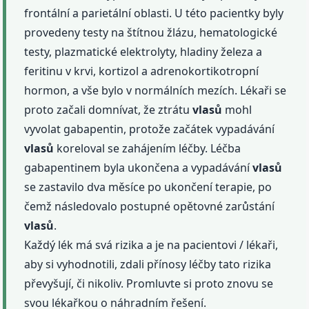
frontální a parietální oblasti. U této pacientky byly
provedeny testy na štítnou žlázu, hematologické
testy, plazmatické elektrolyty, hladiny železa a
feritinu v krvi, kortizol a adrenokortikotropní
hormon, a vše bylo v normálních mezích. Lékaři se
proto začali domnívat, že ztrátu
vlasů
mohl
vyvolat gabapentin, protože začátek vypadávání
vlasů
koreloval se zahájením léčby. Léčba
gabapentinem byla ukončena a vypadávání
vlasů
se zastavilo dva měsíce po ukončení terapie, po
čemž následovalo postupné opětovné zarůstání
vlasů
.
Každý lék má svá rizika a je na pacientovi / lékaři,
aby si vyhodnotili, zdali přínosy léčby tato rizika
převyšují, či nikoliv. Promluvte si proto znovu se
svou lékařkou o náhradním řešení.