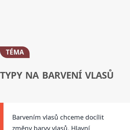
TÉMA
TYPY NA BARVENÍ VLASŮ
Barvením vlasů chceme docílit
změny barvy vlasů. Hlavní