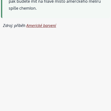
pak budete mít na hlavě místo amerckého melíru
spíše chemlon.
Zdroj: příběh
Americké barvení