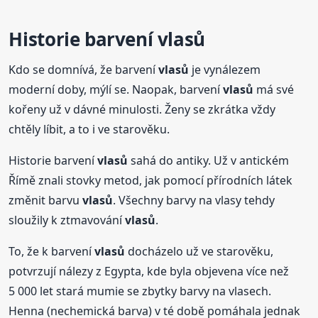
Historie barvení
vlasů
Kdo se domnívá, že barvení
vlasů
je vynálezem
moderní doby, mýlí se. Naopak, barvení
vlasů
má své
kořeny už v dávné minulosti. Ženy se zkrátka vždy
chtěly líbit, a to i ve starověku.
Historie barvení
vlasů
sahá do antiky. Už v antickém
Římě znali stovky metod, jak pomocí přírodních látek
změnit barvu
vlasů
. Všechny barvy na vlasy tehdy
sloužily k ztmavování
vlasů
.
To, že k barvení
vlasů
docházelo už ve starověku,
potvrzují nálezy z Egypta, kde byla objevena více než
5 000 let stará mumie se zbytky barvy na vlasech.
Henna (nechemická barva) v té době pomáhala jednak