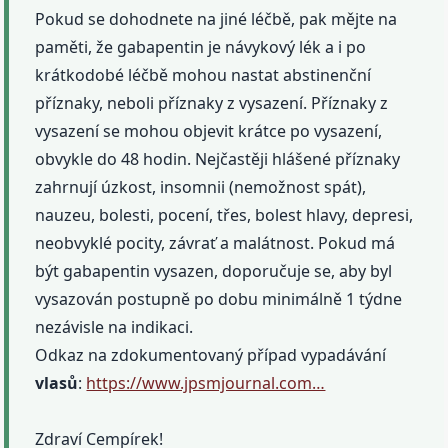
Pokud se dohodnete na jiné léčbě, pak mějte na
paměti, že gabapentin je návykový lék a i po
krátkodobé léčbě mohou nastat abstinenční
příznaky, neboli příznaky z vysazení. Příznaky z
vysazení se mohou objevit krátce po vysazení,
obvykle do 48 hodin. Nejčastěji hlášené příznaky
zahrnují úzkost, insomnii (nemožnost spát),
nauzeu, bolesti, pocení, třes, bolest hlavy, depresi,
neobvyklé pocity, závrať a malátnost. Pokud má
být gabapentin vysazen, doporučuje se, aby byl
vysazován postupně po dobu minimálně 1 týdne
nezávisle na indikaci.
Odkaz na zdokumentovaný případ vypadávání
vlasů
:
https://www.jpsmjournal.com…
Zdraví Cempírek!