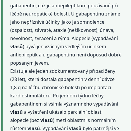
gabapentin, což je antiepileptikum používané při
léčbě neuropatické bolesti. U gabapentinu známe
jeho nepříznivé účinky, jako je somnolence
(ospalost), závratě, ataxie (nešikovnost), únava,
nevolnost, zvracení a rýma. Alopecie (vypadávání
vlasů
) bývá jen vzácným vedlejším účinkem
antiepileptik a u gabapentinu není doposud dobře
popsaným jevem.
Existuje ale jeden zdokumentovaný případ ženy
(28 let), která dostala gabapentin v denní dávce
1,8 g na léčbu chronické bolesti po implantaci
kardiostimulátoru. Po jednom týdnu léčby
gabapentinem si všimla významného vypadávání
vlasů
a vyšetření ukázalo parciální oblasti
alopecie (bez
vlasů
) mezi oblastmi s normálním
růstem
vlasů
. Vypadávání
vlasů
bylo patrnější ve