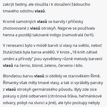
zakrýt šediny, ale sloužila i k dosažení žádoucího
tmavého odstínu
vlasů
.
Kromě samotných
vlasů
se barvily i příčesky
zhotovované z
vlasů
otrokyň. Nejprve se používala
henna a později takzvané indigo (namodralá čerň).
V renesanci bylo v módě barvit si vlasy na světlo, neboť
žlutá/zlatá byla barva andělů. V knize „18 knih záhad
umění a přírody“ jsou vysvětleny různé metody barvení
vlasů
na černo, blond, zeleno, červeno i bílo.
Blonďatou barvu
vlasů
si oblíbily ve starověkém Římě.
Římanky však měly tmavé vlasy, a tak si vyráběly paruky
z
vlasů
otrokyň germánského původu. Byly zde sice
pokusy o jisté odbarvení (citrónová šťáva, heřmánkové
odvary, pobyt na slunci a jiné), ale tyto postupy nebyly