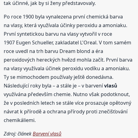
tak účinné, jak by si ženy představovaly.
Po roce 1900 byla vynalezena první chemická barva
na vlasy, která využívala účinky peroxidu a amoniaku.
První syntetickou barvu na vlasy vytvořil v roce
1907 Eugen Schueller, zakladatel L'Oreal. V tom samém
roce uvedl na trh barvu Dream blond a éra
peroxidových hereckých hvězd mohla začít. První barva
na vlasy využívala účinek peroxidu vodíku a amoniaku.
Ty se mimochodem používaly ještě donedávna.
Následující roky byla – a stále je – v barvení
vlasů
využívána především chemie. Nutno však podotknout,
že v posledních letech se stále více prosazuje opětovný
návrat k přírodě a ochrana přírody proti znečišťování
chemikáliemi.
Zdroj: článek
Barvení vlasů