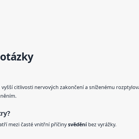
 otázky
i vyšší citlivosti nervových zakončení a sníženému rozptylo
něním.
try?
tří mezi časté vnitřní příčiny
svědění
bez vyrážky.