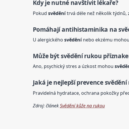
Kdy je nutné navštívit lékaře?
Pokud
svědění
trvá déle než několik týdnů, 
Pomáhají antihistaminika na
svě
U alergického
svědění
nebo ekzému mohou b
Může být
svědění
rukou příznake
Ano, psychický stres a úzkost mohou
svědě
Jaká je nejlepší prevence
svědění
Pravidelná hydratace, ochrana pokožky před
Zdroj: článek
Svědění kůže na rukou