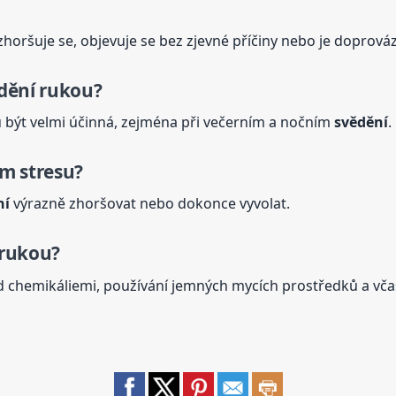
zhoršuje se, objevuje se bez zjevné příčiny nebo je doprová
dění
rukou?
ýt velmi účinná, zejména při večerním a nočním
svědění
.
m stresu?
ní
výrazně zhoršovat nebo dokonce vyvolat.
rukou?
 chemikáliemi, používání jemných mycích prostředků a včas