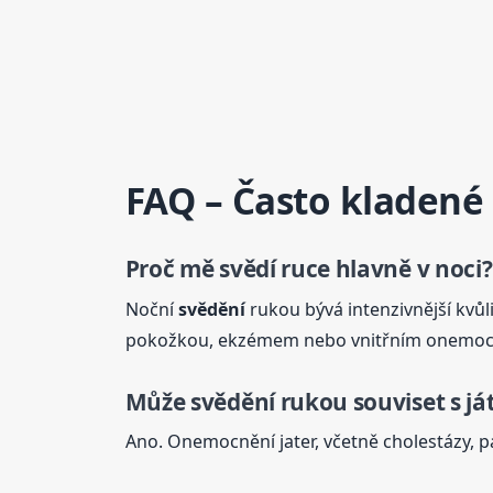
FAQ – Často kladené
Proč mě svědí ruce hlavně v noci?
Noční
svědění
rukou bývá intenzivnější kvůl
pokožkou, ekzémem nebo vnitřním onemoc
Může
svědění
rukou souviset s já
Ano. Onemocnění jater, včetně cholestázy, pa