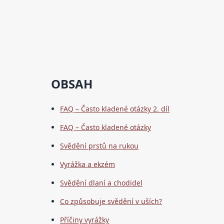
OBSAH
FAQ – Často kladené otázky 2. díl
FAQ – Často kladené otázky
Svědění prstů na rukou
Vyrážka a ekzém
Svědění dlaní a chodidel
Co způsobuje svědění v uších?
Příčiny vyrážky