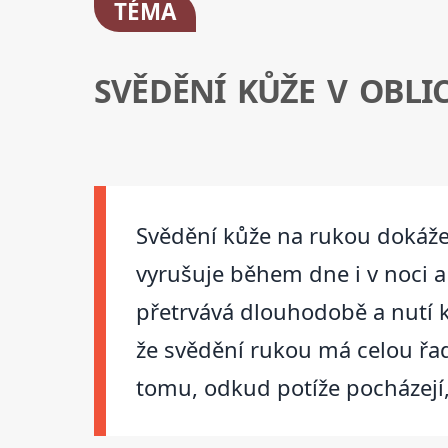
TÉMA
SVĚDĚNÍ KŮŽE V OBLIC
Svědění kůže na rukou dokáže
vyrušuje během dne i v noci a 
přetrvává dlouhodobě a nutí ke
že svědění rukou má celou řad
tomu, odkud potíže pocházejí,