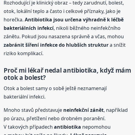
Rozhodující je klinický obraz – tedy zarudnutí, bolest,
otok, lokální teplo a často i celkové příznaky, jako je
horečka.
Antibiotika
jsou určena výhradně k léčbě
bakteriálních infekcí
, nikoli běžného neinfekčního
zánětu. Pokud jsou nasazena správně a včas, mohou
zabránit šíření infekce do hlubších struktur
a snížit
riziko komplikací.
Proč mi lékař nedal
antibiotika
, když mám
otok a bolest?
Otok a bolest samy o sobě ještě neznamenají
bakteriální infekci.
Mnoho stavů představuje
neinfekční zánět
, například
po úrazu, přetížení nebo drobném poranění.
V takových případech
antibiotika
nepomohou