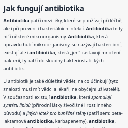
Jak fungují
antibiotika
Antibiotika
patří mezi léky, které se používají při léčbě,
ale i při prevenci bakteriálních infekcí.
Antibiotika
tedy
ničí některé mikroorganismy.
Antibiotika
, která
opravdu hubí mikroorganismy, se nazývají baktercidní,
existují ale i
antibiotika
, která „jen“ zastavují množení
bakterií, ty patří do skupiny bakteriostatických
antibiotik.
U antibiotik je také důležité vědět, na co účinkují (tyto
znalosti musí mít vědci a lékaři, ne obyčejní uživatelé!).
V současnosti existují
antibiotika
, která
zpomalují
syntézu lipidů
(přírodní látky živočišné i rostlinného
původu) a
jiných látek pro buněčné stěny
(patří sem: beta-
laktamová
antibiotika
, karbapenemy),
antibiotika
,