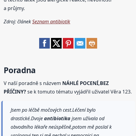
a průjmy.
Zdroj: článek
Seznam antibiotik
Poradna
V naší poradně s názvem
NÁHLÉ POCENÍ,BEZ
PŘÍČINY?
se k tomuto tématu vyjádřil uživatel Věra 123.
Jsem po léčbě močových cest.Léčení bylo
drastické.Dvoje
antibiotika
jsem užívala od
obvodního lékaře neúspěšně,potom mě poslal k
urologovi,ten si mě nechal v nemocnici na