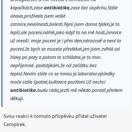
kapačkách,zase
antibiotika
,zase bez úspěchu.Stále
únava,prožívala jsem velké
zimnice,nevolnosti,bolesti.Nyní jsem doma týden,Je to
lepší,ale pocení,náhlé,jako když to na mě hodí,zimnice
už menší. moje pocení je i přes den,nárazově a není to
pocení,že bych se musela převlékat,jen jsem zvlhlá od
hlavy po paty a potom to schládne,je to moc
nepříjemné. podotýkám,že od začátku bez
teplot.Nevím stále co se mnou je.laborator.výsledky
moče stále špatné,kultivace pozitivní.Už nechci
antibiotika
.budu ráda,jestli mě někdo poradí.předem
děkuji.
Svou reakci k tomuto příspěvku přidal uživatel
Cempírek.