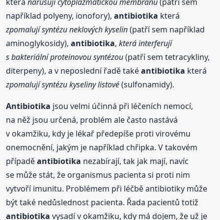
která
narušují cytoplazmatickou membránu
(patří sem
například polyeny, ionofory),
antibiotika
která
zpomalují syntézu neklových kyselin
(patří sem například
aminoglykosidy),
antibiotika
,
která interferují
s bakteriální proteinovou syntézou
(patří sem tetracykliny,
diterpeny), a v neposlední řadě také
antibiotika
která
zpomalují syntézu kyseliny listové
(sulfonamidy).
Antibiotika
jsou velmi účinná při léčeních nemocí,
na něž jsou určená, problém ale často nastává
v okamžiku, kdy je lékař předepíše proti virovému
onemocnění, jakým je například chřipka. V takovém
případě
antibiotika
nezabírají, tak jak mají, navíc
se může stát, že organismus pacienta si proti nim
vytvoří imunitu. Problémem při léčbě antibiotiky může
být také nedůslednost pacienta. Řada pacientů totiž
antibiotika
vysadí v okamžiku, kdy má dojem, že už je