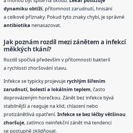
a mohou být spíše na škodu.
Lékař posuzuje
dynamiku obtíží
, přítomnost zarudnutí, hnisání
a celkové příznaky. Pokud tyto znaky chybí, je správné
antibiotika
nenasazovat.
Jak poznám rozdíl mezi zánětem a infekcí
měkkých tkání?
Rozdíl spočívá především v přítomnosti bakterií
a rychlosti zhoršování stavu.
Infekce se typicky projevuje
rychlým šířením
zarudnutí, bolestí a lokálním teplem
, často
doprovázeným horečkou. Zánět bez infekce bývá
stabilnější a reaguje na klid, chlazení nebo
protizánětlivá opatření.
Infekce se bez léčby většinou
zhoršuje
, zatímco neinfekční zánět má tendenci
se postupně zklidňovat.