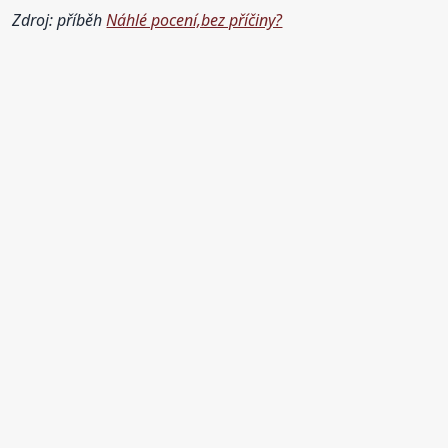
Zdroj: příběh
Náhlé pocení,bez příčiny?