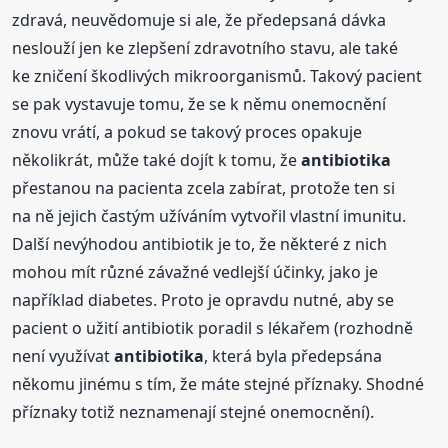
zdravá, neuvědomuje si ale, že předepsaná dávka
neslouží jen ke zlepšení zdravotního stavu, ale také
ke zničení škodlivých mikroorganismů. Takový pacient
se pak vystavuje tomu, že se k němu onemocnění
znovu vrátí, a pokud se takový proces opakuje
několikrát, může také dojít k tomu, že
antibiotika
přestanou na pacienta zcela zabírat, protože ten si
na ně jejich častým užíváním vytvořil vlastní imunitu.
Další nevýhodou antibiotik je to, že některé z nich
mohou mít různé závažné vedlejší účinky, jako je
například diabetes. Proto je opravdu nutné, aby se
pacient o užití antibiotik poradil s lékařem (rozhodně
není využívat
antibiotika
, která byla předepsána
někomu jinému s tím, že máte stejné příznaky. Shodné
příznaky totiž neznamenají stejné onemocnění).