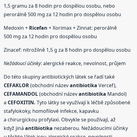
1,5 gramu za 8 hodin pro dospělou osobu, nebo
perorálně 500 mg za 12 hodin pro dospělou osobu
Medoxin +
Ricefan
+ Xorimax + Zinnat: perorálně
500 mg za 12 hodin pro dospělou osobu
Zinacef: nitrožilně 1,5 g za 8 hodin pro dospělou osobu
Nežádoucí účinky
: alergické reakce, nevolnost, průjem
Do této skupiny antibiotických látek se řadí také
CEFAKLOR
(obchodní název
antibiotika
Vercef),
CEFAMANDOL
(obchodní název
antibiotika
Mandol)
a
CEFOXITIN.
Tyto látky se využívají k léčbě způsobené
stafylokoky, homofilové infekce, kapavku
a chirurgickou profylaxi. Obvykle se používají, až
když jiná
antibiotika
nezaberou. Nežádoucími účinky
u těchto látek jsou alergické reakce, nevolnosti