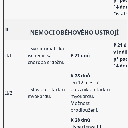
přípa
14 dn
Ostatn
II
NEMOCI OBĚHOVÉHO ÚSTROJÍ
P 21 d
- Symptomatická
v ind
II/l
ischemická
P 21 dnů
přípa
choroba srdeční.
14 dn
K 28 dnů
Do 12 měsíců
- Stav po infarktu
po vzniku infarktu
II/2
myokardu.
myokardu.
Možnost
prodloužení.
K 28 dnů
Hypertenze III.