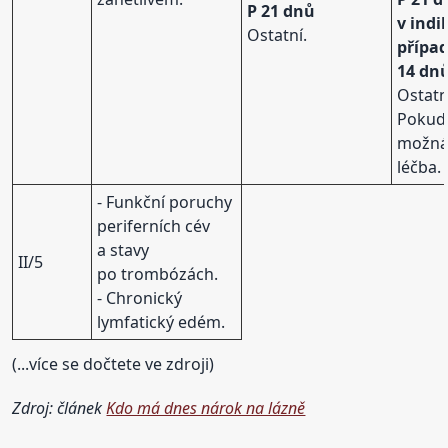
P 21 dnů
v ind
Ostatní.
přípa
14 dn
Ostatn
Pokud
možná 
léčba.
- Funkční poruchy
periferních cév
a stavy
II/5
po trombózách.
- Chronický
lymfatický edém.
(...více se dočtete ve zdroji)
Zdroj: článek
Kdo má dnes nárok na lázně