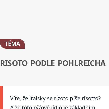
TÉMA
RISOTO PODLE POHLREICHA
Víte, že italsky se rizoto píše risotto?
A že toto rýžové jídlo je základním