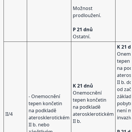
Možnost
prodloužení.
P 21 dnů
Ostatní.
K 21 
Onemo
tepen 
na po
ateros
II b. 
K 21 dnů
od zač
Onemocnění
- Onemocnění
základ
tepen končetin
tepen končetin
pobyt
na podkladě
na podkladě
není 
II/4
aterosklerotickém
aterosklerotickém
invaziv
II b.
II b. nebo
zánětlivém.
P 21 d