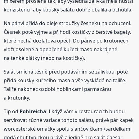
mixérem prošlehá tak, aby výsledná zálivka měla hustší
konzistenci, aby kousky salátu dobře obalila a ochutila.
Na pánvi přidá do oleje stroužky česneku na ochucení.
Česnek poté vyjme a přihodí kostičky z čerstvé bagety,
které nechá dozlatova opéct. Do pánve po krutonech
vloží osolené a opepřené kuřecí maso nakrájené
na tenké plátky (nebo na kostičky).
Salát smíchá těsně před podáváním se zálivkou, poté
přidá kousky kuřecího masa a vše vyskládá na talíře.
Talíře nakonec ozdobí hoblinkami parmazánu
a krutonky.
Tip od
Pohlreicha
: I když vám v restauracích budou
servírovat různé variace tohoto salátu, právě pár kapek
worcesterské omáčky spolu s ančovičkami/sardelkami
dodá chuť typickou právě a jedině pro salát Caesar.