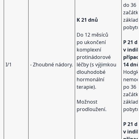
do 36 
začát
K 21 dnů
základ
pobytu
Do 12 měsíců
po ukončení
P 21 d
komplexní
v ind
protinádorové
přípa
I/1
- Zhoubné nádory.
léčby (s výjimkou
14 dn
dlouhodobé
Hodgk
hormonální
nemo
terapie).
po 36 
začát
Možnost
základ
prodloužení.
pobytu
P 21 d
v ind