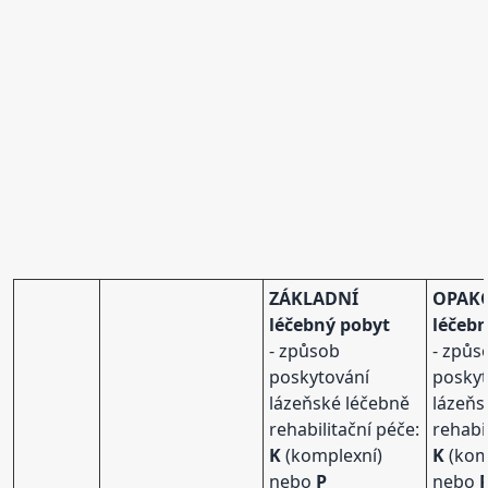
ZÁKLADNÍ
OPAK
léčebný pobyt
léčeb
- způsob
- způs
poskytování
poskyt
lázeňské léčebně
lázeňs
rehabilitační péče:
rehabi
K
(komplexní)
K
(kom
nebo
P
nebo