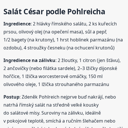
Salát César
podle
Pohlreicha
Ingredience
: 2 hlávky římského salátu, 2 ks kuřecích
prsou, olivový olej (na opečení masa), sůl a pepř,
1/2 bagety (na krutony), 1 hrst hoblinek parmazánu (na
ozdobu), 4 stroužky česneku (na ochucení krutonů)
Ingredience na zálivku
: 2 žloutky, 1 citron (jen šťávu),
2 ančovičky (nebo filátka sardele), 2–3 lžičky dijonské
hořčice, 1 lžička worcesterové omáčky, 150 ml
olivového oleje, 1 lžička strouhaného parmazánu
Postup
: Zdeněk Pohlreich nejprve buď nakrájí, nebo
natrhá římský salát na středně velké kousky
do salátové mísy. Suroviny na zálivku, ideálně
v pokojové teplotě, smíchá a ručním šlehačem nebo