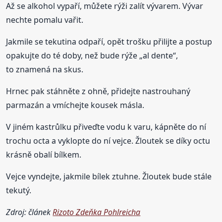
Až se alkohol vypaří, můžete rýži zalít vývarem. Vývar
nechte pomalu vařit.
Jakmile se tekutina odpaří, opět trošku přilijte a postup
opakujte do té doby, než bude rýže „al dente“,
to znamená na skus.
Hrnec pak stáhněte z ohně, přidejte nastrouhaný
parmazán a vmíchejte kousek másla.
V jiném kastrůlku přiveďte vodu k varu, kápněte do ní
trochu octa a vyklopte do ní vejce. Žloutek se díky octu
krásně obalí bílkem.
Vejce vyndejte, jakmile bílek ztuhne. Žloutek bude stále
tekutý.
Zdroj: článek
Rizoto Zdeňka Pohlreicha