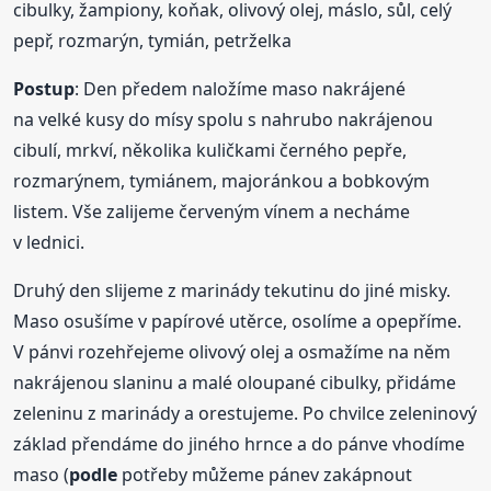
cibulky, žampiony, koňak, olivový olej, máslo, sůl, celý
pepř, rozmarýn, tymián, petrželka
Postup
: Den předem naložíme maso nakrájené
na velké kusy do mísy spolu s nahrubo nakrájenou
cibulí, mrkví, několika kuličkami černého pepře,
rozmarýnem, tymiánem, majoránkou a bobkovým
listem. Vše zalijeme červeným vínem a necháme
v lednici.
Druhý den slijeme z marinády tekutinu do jiné misky.
Maso osušíme v papírové utěrce, osolíme a opepříme.
V pánvi rozehřejeme olivový olej a osmažíme na něm
nakrájenou slaninu a malé oloupané cibulky, přidáme
zeleninu z marinády a orestujeme. Po chvilce zeleninový
základ přendáme do jiného hrnce a do pánve vhodíme
maso (
podle
potřeby můžeme pánev zakápnout