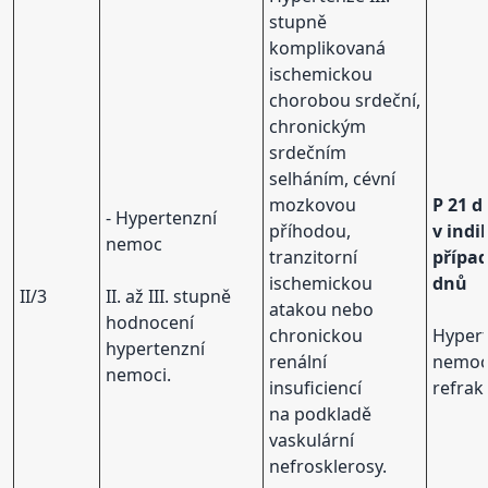
stupně
komplikovaná
ischemickou
chorobou srdeční,
chronickým
srdečním
selháním, cévní
mozkovou
P 21 d
- Hypertenzní
příhodou,
v ind
nemoc
tranzitorní
případ
ischemickou
dnů
II/3
II. až III. stupně
atakou nebo
hodnocení
chronickou
Hyper
hypertenzní
renální
nemo
nemoci.
insuficiencí
refrak
na podkladě
vaskulární
nefrosklerosy.