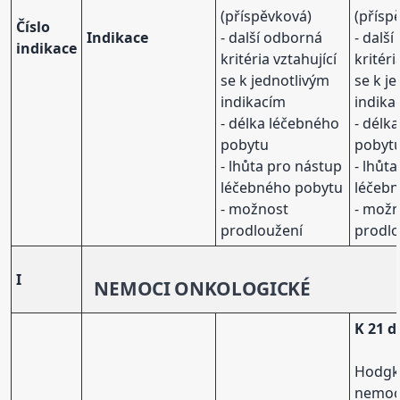
(příspěvková)
(přísp
Číslo
Indikace
- další odborná
- dalš
indikace
kritéria vztahující
kritéri
se k jednotlivým
se k j
indikacím
indika
- délka léčebného
- délk
pobytu
pobyt
- lhůta pro nástup
- lhůt
léčebného pobytu
léčeb
- možnost
- mož
prodloužení
prodlo
I
NEMOCI ONKOLOGICKÉ
K 21 
Hodgk
nemo