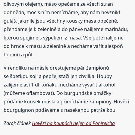
olivovým olejem), maso opečeme ze všech stran
dohněda, moc s ním nemícháme, aby nám nevznikl
guláš. Jakmile jsou všechny kousky masa opečené,
přendáme je k zelenině a do pánve nalijeme marinádu,
kterou spojíme s výpekem z masa. Vše poté nalijeme
do hrnce k masu a zelenině a necháme vařit alespoň
hodinu a půl.
V rendlíku na másle orestujeme pár žampionů
se špetkou soli a pepře, stačí jen chvilka. Houby
zalijeme asi 1 dl koňaku, necháme vyvařit alkohol
(můžeme oflambovat). Do burgundské omáčky
přidáme kousek másla a přimícháme žampiony. Hovězí
bourguignon podáváme s nasekanou petrželkou.
Zdroj: článek
Hovězí na houbách nejen od Pohlreicha