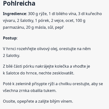
Pohlreicha
Ingredience
: 300 g rýže, 1 dl bílého vína, 3 dl kuřecího
vývaru, 2 šalotky, 1 pórek, 2 vejce, ocet, 100 g
parmazánu, 20 g másla, sůl, pepř
Postup
:
V hrnci rozehřejte olivový olej, orestujte na něm
2 šalotky.
Z bílé části pórku nakrájejte kolečka a vhoďte je
k šalotce do hrnce, nechte zesklovatět.
Poté k zelenině přisypte rýži a chvilku orestujte, aby se
všechna zrnka obalila tukem.
Osolte, opepřete a zalijte bílým vínem.