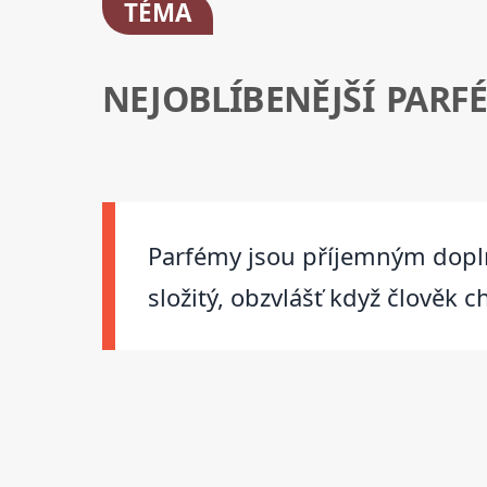
TÉMA
NEJOBLÍBENĚJŠÍ PARF
Parfémy jsou příjemným doplň
složitý, obzvlášť když člověk 