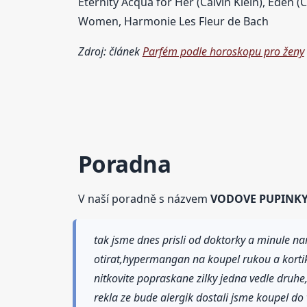
Eternity Acqua for Her (Calvin Klein), Eden 
Women, Harmonie Les Fleur de Bach
Zdroj: článek
Parfém podle horoskopu pro ženy
Poradna
V naší poradně s názvem
VODOVE PUPINKY 
tak jsme dnes prisli od doktorky a minule n
otirat,hypermangan na koupel rukou a kortik
nitkovite popraskane zilky jedna vedle druhe
rekla ze bude alergik dostali jsme koupel do 