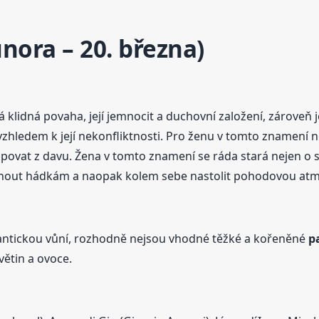
nora – 20. března)
klidná povaha, její jemnocit a duchovní založení, zároveň j
hledem k její nekonfliktnosti. Pro ženu v tomto znamení ne
povat z davu. Žena v tomto znamení se ráda stará nejen o své b
hnout hádkám a naopak kolem sebe nastolit pohodovou atm
ntickou vůní, rozhodně nejsou vhodné těžké a kořeněné
p
větin a ovoce.