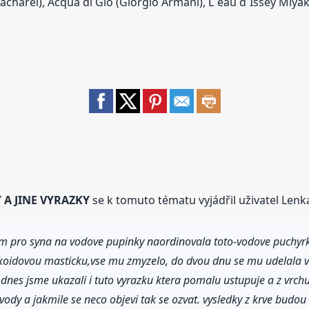
(Cacharel), Acqua di Gio (Giorgio Armani), L´eau d´Issey Miy
A JINE VYRAZKY
se k tomuto tématu vyjádřil uživatel Lenk
am pro syna na vodove pupinky naordinovala toto-vodove puchyrk
oidovou masticku,vse mu zmyzelo, do dvou dnu se mu udelala ver
,dnes jsme ukazali i tuto vyrazku ktera pomalu ustupuje a z vrc
vody a jakmile se neco objevi tak se ozvat. vysledky z krve budou 