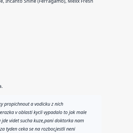
ake, Incanto Shine (Ferragamo), Mexx Fresh
a.
y propichnout a vodicku z nich
azka v oblasti kycli vypadalo to jak male
hu jde videt sucha kuze,pani doktorka nam
za tyden ceka se na rozbor,jestli neni