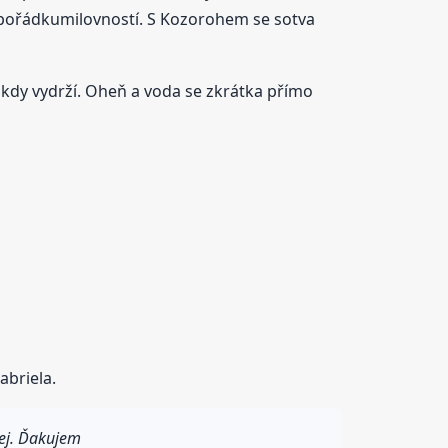
ou pořádkumilovností. S Kozorohem se sotva
okdy vydrží. Oheň a voda se zkrátka přímo
abriela.
vej. Ďakujem