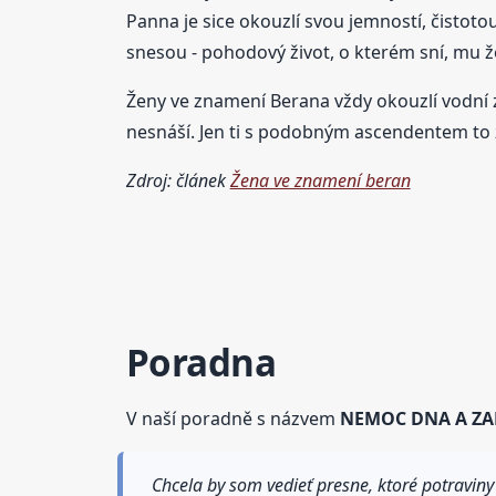
Panna je sice okouzlí svou jemností, čistot
snesou - pohodový život, o kterém sní, mu ž
Ženy ve znamení Berana vždy okouzlí vodní z
nesnáší. Jen ti s podobným ascendentem to 
Zdroj: článek
Žena ve znamení beran
Poradna
V naší poradně s názvem
NEMOC DNA A ZA
Chcela by som vedieť presne, ktoré potravin