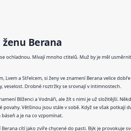
 ženu Berana
se ochladnou. Mívají mnoho ctitelů. Muž by je měl usměrnit. 
, Lvem a Střelcem, si ženy ve znamení Berana velice dobře 
y, veselost. Drobné roztržky se srovnají v intimnostech.
ení Blíženci a Vodnáři, ale žít s nimi je už složitější. Něk
né povahy. Většinou jsou stále v sobě. Když se však potkají
dna báseň a je na co vzpomínat.
erana cítí jako zvíře chycené do pasti. Býk je provokuje s