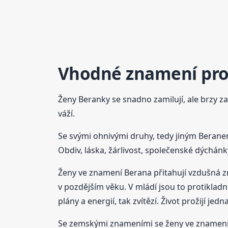
Vhodné znamení pro
Ženy Beranky se snadno zamilují, ale brzy za
váží.
Se svými ohnivými druhy, tedy jiným Beranem
Obdiv, láska, žárlivost, společenské dýchánk
Ženy ve znamení Berana přitahují vzdušná znam
v pozdějším věku. V mládí jsou to protiklad
plány a energií, tak zvítězí. Život prožijí je
Se zemskými znameními se ženy ve znamení B