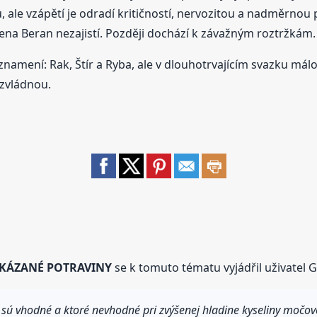
ou, ale vzápětí je odradí kritičností, nervozitou a nadměrn
ena Beran nezajistí. Později dochází k závažným roztržkám.
namení: Rak, Štír a Ryba, ale v dlouhotrvajícím svazku mál
zvládnou.
KÁZANÉ POTRAVINY
se k tomuto tématu vyjádřil uživatel G
y sú vhodné a ktoré nevhodné pri zvýšenej hladine kyseliny močo