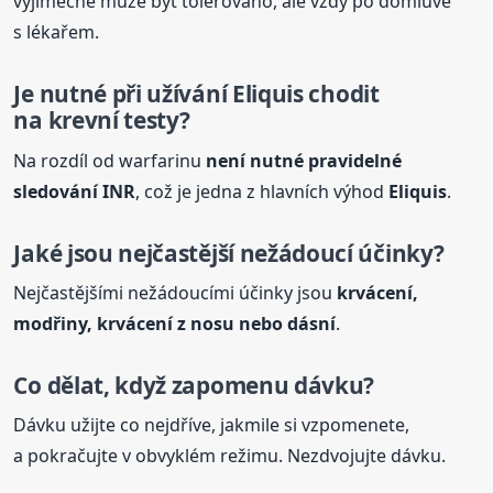
výjimečně může být tolerováno, ale vždy po domluvě
s lékařem.
Je nutné při užívání
Eliquis
chodit
na krevní testy?
Na rozdíl od warfarinu
není nutné pravidelné
sledování INR
, což je jedna z hlavních výhod
Eliquis
.
Jaké jsou nejčastější nežádoucí účinky?
Nejčastějšími nežádoucími účinky jsou
krvácení,
modřiny, krvácení z nosu nebo dásní
.
Co dělat, když zapomenu dávku?
Dávku užijte co nejdříve, jakmile si vzpomenete,
a pokračujte v obvyklém režimu. Nezdvojujte dávku.