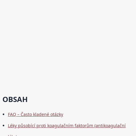
OBSAH
FAQ – Často kladené otázky
Léky působící proti koagulačním faktorům (antikoagulační