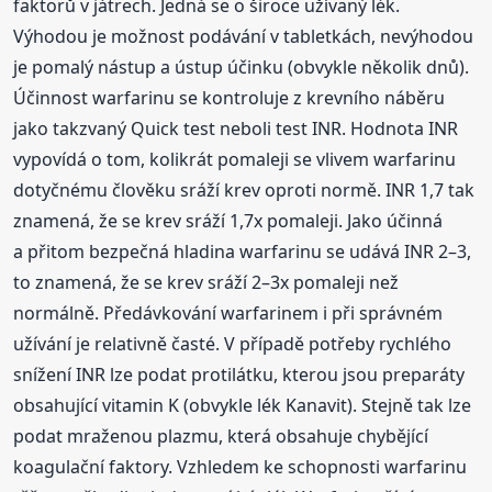
faktorů v játrech. Jedná se o široce užívaný lék.
Výhodou je možnost podávání v tabletkách, nevýhodou
je pomalý nástup a ústup účinku (obvykle několik dnů).
Účinnost warfarinu se kontroluje z krevního náběru
jako takzvaný Quick test neboli test INR. Hodnota INR
vypovídá o tom, kolikrát pomaleji se vlivem warfarinu
dotyčnému člověku sráží krev oproti normě. INR 1,7 tak
znamená, že se krev sráží 1,7x pomaleji. Jako účinná
a přitom bezpečná hladina warfarinu se udává INR 2–3,
to znamená, že se krev sráží 2–3x pomaleji než
normálně. Předávkování warfarinem i při správném
užívání je relativně časté. V případě potřeby rychlého
snížení INR lze podat protilátku, kterou jsou preparáty
obsahující vitamin K (obvykle lék Kanavit). Stejně tak lze
podat mraženou plazmu, která obsahuje chybějící
koagulační faktory. Vzhledem ke schopnosti warfarinu