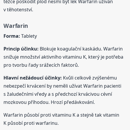
těžce poškodit plod nesmí být lék Warfarin užíván
v těhotenství.
Warfarin
Forma:
Tablety
Princip účinku:
Blokuje koagulační kaskádu. Warfarin
snižuje množství aktivního vitaminu K, který je potřeba
pro tvorbu řady srážecích faktorů.
Hlavní nežádoucí účinky:
Kvůli celkově zvýšenému
nebezpečí krvácení by neměli užívat Warfarin pacienti
s žaludečními vředy a s předchozí krvácivou cévní
mozkovou příhodou. Hrozí předávkování.
Warfarin působí proti vitaminu K a stejně tak vitamin
K působí proti warfarinu.