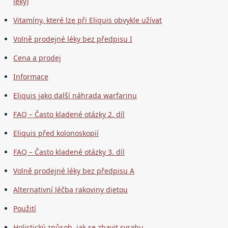
léky)
Vitamíny, které lze při Eliquis obvykle užívat
Volně prodejné léky bez předpisu I
Cena a prodej
Informace
Eliquis jako další náhrada warfarinu
FAQ – Často kladené otázky 2. díl
Eliquis před kolonoskopií
FAQ – Často kladené otázky 3. díl
Volně prodejné léky bez předpisu A
Alternativní léčba rakoviny dietou
Použití
Holistický způsob, jak se zbavit svrabu