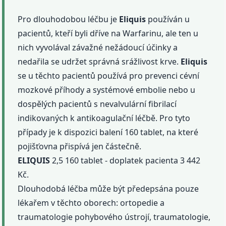
Pro dlouhodobou léčbu je
Eliquis
používán u
pacientů, kteří byli dříve na Warfarinu, ale ten u
nich vyvolával závažné nežádoucí účinky a
nedařila se udržet správná srážlivost krve.
Eliquis
se u těchto pacientů používá pro prevenci cévní
mozkové příhody a systémové embolie nebo u
dospělých pacientů s nevalvulární fibrilací
indikovaných k antikoagulační léčbě. Pro tyto
případy je k dispozici balení 160 tablet, na které
pojišťovna přispívá jen částečně.
ELIQUIS
2,5 160 tablet - doplatek pacienta 3 442
Kč.
Dlouhodobá léčba může být předepsána pouze
lékařem v těchto oborech: ortopedie a
traumatologie pohybového ústrojí, traumatologie,