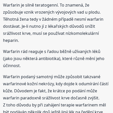
Warfarin je silně teratogenní. To znamená, že
způsobuje vznik vrozených vývojových vad u plodu.
Těhotná žena tedy v žádném případě nesmí warfarin
dostávat. Je-li nutno jí z lékařských důvodů snížit
srážlivost krve, musí se používat nízkomolekulární
heparin.
Warfarin rád reaguje s řadou běžně užívaných léků
(jako jsou některá antibiotika), které různě mění jeho
účinnost.
Warfarin podaný samotný může způsobit takzvané
warfarinové kožní nekrózy, kdy dojde k odumírání částí
kůže. Důvodem je fakt, že krátce po podání může
warfarin paradoxně srážlivost krve dočasně zvýšit.
Z toho důvodu by při zahájení terapie warfarinem měl
být podáván několik dnů ještě jiný lék na ředění krve,