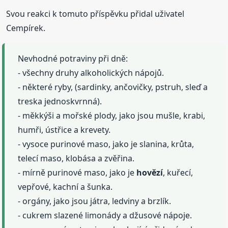
Svou reakci k tomuto příspěvku přidal uživatel
Cempírek.
Nevhodné potraviny při dně:
- všechny druhy alkoholických nápojů.
- některé ryby, (sardinky, ančovičky, pstruh, sleď a
treska jednoskvrnná).
- měkkýši a mořské plody, jako jsou mušle, krabi,
humři, ústřice a krevety.
- vysoce purinové maso, jako je slanina, krůta,
telecí maso, klobása a zvěřina.
- mírně purinové maso, jako je
hovězí
, kuřecí,
vepřové, kachní a šunka.
- orgány, jako jsou játra, ledviny a brzlík.
- cukrem slazené limonády a džusové nápoje.