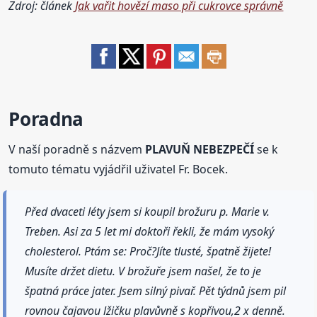
Zdroj: článek
Jak vařit hovězí maso při cukrovce správně
Poradna
V naší poradně s názvem
PLAVUŇ NEBEZPEČÍ
se k
tomuto tématu vyjádřil uživatel Fr. Bocek.
Před dvaceti léty jsem si koupil brožuru p. Marie v.
Treben. Asi za 5 let mi doktoři řekli, že mám vysoký
cholesterol. Ptám se: Proč?Jíte tlusté, špatně žijete!
Musíte držet dietu. V brožuře jsem našel, že to je
špatná práce jater. Jsem silný pivař. Pět týdnů jsem pil
rovnou čajavou lžičku plavůvně s kopřivou,2 x denně.