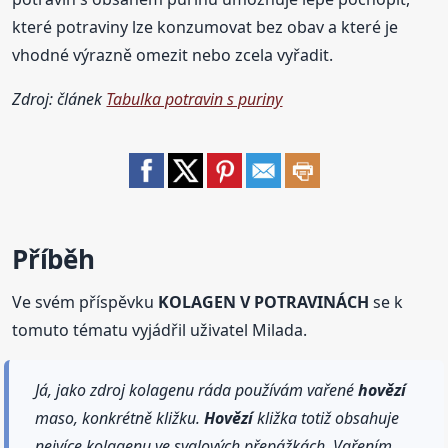
které potraviny lze konzumovat bez obav a které je
vhodné výrazně omezit nebo zcela vyřadit.
Zdroj: článek
Tabulka potravin s puriny
Příběh
Ve svém příspěvku
KOLAGEN V POTRAVINÁCH
se k
tomuto tématu vyjádřil uživatel Milada.
Já, jako zdroj kolagenu ráda používám vařené
hovězí
maso, konkrétně kližku.
Hovězí
kližka totiž obsahuje
nejvíce kolagenu ve svalových přepážkách. Vařením