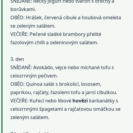
SNÍDANĚ: Řecký jogurt nebo tvaroh s ořechy a
borůvkami.
OBĚD: Hrášek, červená cibule a houbová omeleta
se zeleným salátem.
VEČEŘE: Pečené sladké brambory přelité
fazolovým chilli a zeleninovým salátem.
3. den
SNÍDANĚ: Avokádo, vejce nebo míchané tofu s
celozrnným pečivem.
OBĚD: Quinoa salát s brokolicí, lososem,
paprikou, rajčaty, fazolemi tofu a jarní cibulkou.
VEČEŘE: Kuřecí nebo libové
hovězí
karbanátky s
celozrnnými špagetami a rajčatovou omáčkou se
zeleným salátem.