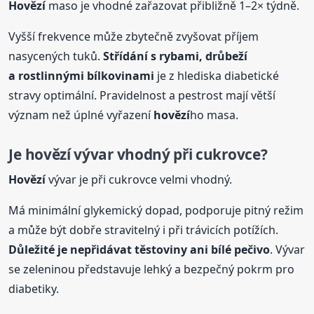
Hovězí
maso je vhodné zařazovat přibližně 1–2× týdně.
Vyšší frekvence může zbytečně zvyšovat příjem
nasycených tuků.
Střídání s rybami, drůbeží
a rostlinnými bílkovinami
je z hlediska diabetické
stravy optimální. Pravidelnost a pestrost mají větší
význam než úplné vyřazení
hovězí
ho masa.
Je
hovězí
vývar vhodný při cukrovce?
Hovězí
vývar je při cukrovce velmi vhodný.
Má minimální glykemický dopad, podporuje pitný režim
a může být dobře stravitelný i při trávicích potížích.
Důležité je nepřidávat těstoviny ani bílé pečivo
. Vývar
se zeleninou představuje lehký a bezpečný pokrm pro
diabetiky.