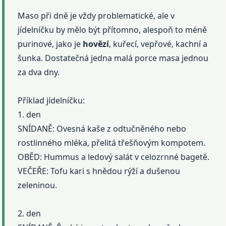
Maso při dně je vždy problematické, ale v
jídelníčku by mělo být přítomno, alespoň to méně
purinové, jako je
hovězí
, kuřecí, vepřové, kachní a
šunka. Dostatečná jedna malá porce masa jednou
za dva dny.
Příklad jídelníčku:
1. den
SNÍDANĚ: Ovesná kaše z odtučněného nebo
rostlinného mléka, přelitá třešňovým kompotem.
OBĚD: Hummus a ledový salát v celozrnné bagetě.
VEČEŘE: Tofu kari s hnědou rýží a dušenou
zeleninou.
2. den