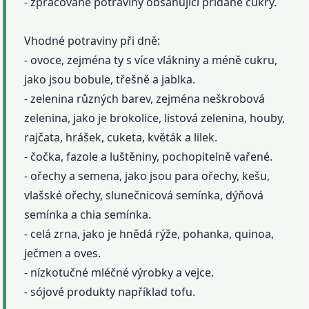
- zpracované potraviny obsahující přidané cukry.
Vhodné potraviny při dně:
- ovoce, zejména ty s více vlákniny a méně cukru,
jako jsou bobule, třešně a jablka.
- zelenina různých barev, zejména neškrobová
zelenina, jako je brokolice, listová zelenina, houby,
rajčata, hrášek, cuketa, květák a lilek.
- čočka, fazole a luštěniny, pochopitelně vařené.
- ořechy a semena, jako jsou para ořechy, kešu,
vlašské ořechy, slunečnicová semínka, dýňová
semínka a chia semínka.
- celá zrna, jako je hnědá rýže, pohanka, quinoa,
ječmen a oves.
- nízkotučné mléčné výrobky a vejce.
- sójové produkty například tofu.