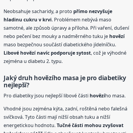
Neobsahuje sacharidy, a proto
přímo nezvyšuje
hladinu cukru v krvi
. Problémem nebývá maso
samotné, ale způsob úpravy a příloha. Při vaření, dušení
nebo pečení bez mouky a nadměrného tuku je
hovězí
maso bezpečnou součástí diabetického jídelníčku.
Libové
hovězí
navíc podporuje sytost
, což je výhodné
zejména u diabetu 2. typu.
Jaký druh
hovězí
ho masa je pro diabetiky
nejlepší?
Pro diabetiky jsou nejlepší libové části
hovězí
ho masa.
Vhodné jsou zejména kýta, zadní, roštěná nebo falešná
svíčková. Tyto části mají nižší obsah tuku a nižší
energetickou hodnotu.
Tučné části mohou zvyšovat