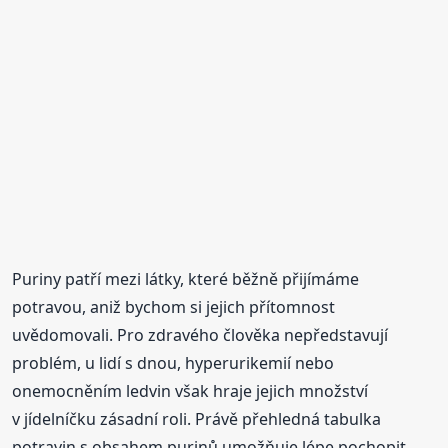
Puriny patří mezi látky, které běžně přijímáme
potravou, aniž bychom si jejich přítomnost
uvědomovali. Pro zdravého člověka nepředstavují
problém, u lidí s dnou, hyperurikemií nebo
onemocněním ledvin však hraje jejich množství
v jídelníčku zásadní roli. Právě přehledná tabulka
potravin s obsahem purinů umožňuje lépe pochopit,