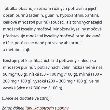
Tabulka obsahuje seznam různých potravin a jejich
obsah purinů (adenin, guanin, hypoxanthin, xantin),
celkové množství purinů (součet), a z toho vycházející
množství kyseliny močové. Množství kyseliny močové
představuje množství kyseliny močové produkované
v těle, poté co se dané potraviny absorbují
a metabolizují.
Existuje pět klasifikačních tříd potraviny z hlediska
množství purinů v potravinách: velmi nízká (méně než
50 mg/100 g), nízká (50 – 100 mg /100 g), mírná (100 –
200 mg / 100 g), vysoká (200 – 300 mg / 100 g), velmi
vysoká (více než 300 mg / 100 g).
(...více se dočtete ve zdroji)
Zdroj: článek
Tabulka potravin s puriny