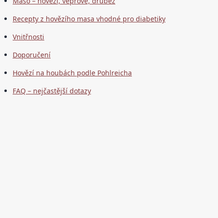
Maso – hovězí, vepřové, drůbež
Recepty z hovězího masa vhodné pro diabetiky
Vnitřnosti
Doporučení
Hovězí na houbách podle Pohlreicha
FAQ – nejčastější dotazy