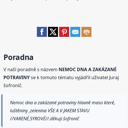
Poradna
V naší poradně s názvem
NEMOC DNA A ZAKÁZANÉ
POTRAVINY
se k tomuto tématu vyjádřil uživatel Juraj
šofronič.
Nemoc dna a zakázané potraviny hlavně maso které,
luštěniny ,zelenina VŠE A V JAKEM STAVU
//VARENÉ,SYROVÉ//.děkuji.šofronič