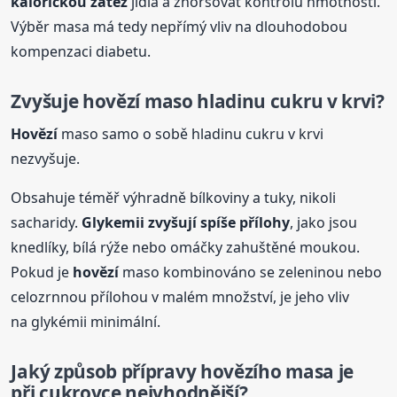
kalorickou zátěž
jídla a zhoršovat kontrolu hmotnosti.
Výběr masa má tedy nepřímý vliv na dlouhodobou
kompenzaci diabetu.
Zvyšuje
hovězí
maso hladinu cukru v krvi?
Hovězí
maso samo o sobě hladinu cukru v krvi
nezvyšuje.
Obsahuje téměř výhradně bílkoviny a tuky, nikoli
sacharidy.
Glykemii zvyšují spíše přílohy
, jako jsou
knedlíky, bílá rýže nebo omáčky zahuštěné moukou.
Pokud je
hovězí
maso kombinováno se zeleninou nebo
celozrnnou přílohou v malém množství, je jeho vliv
na glykémii minimální.
Jaký způsob přípravy
hovězí
ho masa je
při cukrovce nejvhodnější?