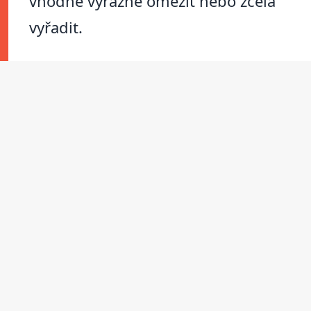
vhodné výrazně omezit nebo zcela
vyřadit.