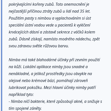
pokrývajícími kořeny zubů. Toto onemocnění je
nejčastější příčinou ztráty zubů u lidí nad 35 let.
Použitím pasty s nimbou a vyplachováním si úst
speciální ústní vodou vede u pacientů k vyléčení
krvácejících dásní a zástavě sekrece z váčků kolem
zubů. Dásně získají, namísto modrého nádechu, zpět
svou zdravou světle růžovou barvu.
Nimba má také blahodárné účinky při zevním použití
na kůži. Lokální aplikace nimby jsou snadné a
nenákladné, a jelikož prostředky jsou obvykle na
olejové nebo krémové bázi, pomáhají zároveň
lubrikovat pokožku. Mezi hlavní účinky nimby patří
například tyto:
- Nimba ničí bakterie, které způsobují akné, a snižuje s
tím spojené záněty.