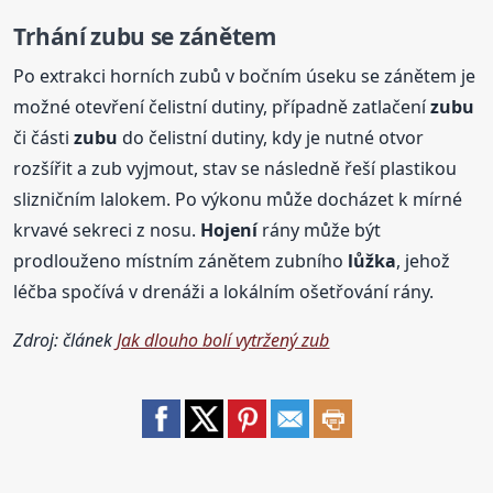
Trhání
zubu
se zánětem
Po extrakci horních zubů v bočním úseku se zánětem je
možné otevření čelistní dutiny, případně zatlačení
zubu
či části
zubu
do čelistní dutiny, kdy je nutné otvor
rozšířit a zub vyjmout, stav se následně řeší plastikou
slizničním lalokem. Po výkonu může docházet k mírné
krvavé sekreci z nosu.
Hojení
rány může být
prodlouženo místním zánětem zubního
lůžka
, jehož
léčba spočívá v drenáži a lokálním ošetřování rány.
Zdroj: článek
Jak dlouho bolí vytržený zub