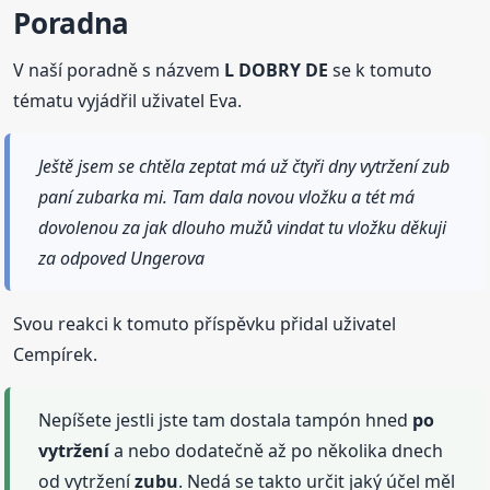
Poradna
V naší poradně s názvem
L DOBRY DE
se k tomuto
tématu vyjádřil uživatel Eva.
Ještě jsem se chtěla zeptat má už čtyři dny vytržení zub
paní zubarka mi. Tam dala novou vložku a tét má
dovolenou za jak dlouho mužů vindat tu vložku děkuji
za odpoved Ungerova
Svou reakci k tomuto příspěvku přidal uživatel
Cempírek.
Nepíšete jestli jste tam dostala tampón hned
po
vytržení
a nebo dodatečně až po několika dnech
od vytržení
zubu
. Nedá se takto určit jaký účel měl