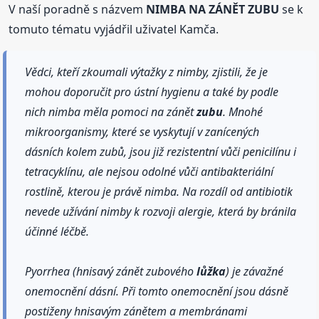
V naší poradně s názvem
NIMBA NA ZÁNĚT ZUBU
se k
tomuto tématu vyjádřil uživatel Kamča.
Vědci, kteří zkoumali výtažky z nimby, zjistili, že je
mohou doporučit pro ústní hygienu a také by podle
nich nimba měla pomoci na zánět
zubu
. Mnohé
mikroorganismy, které se vyskytují v zanícených
dásních kolem zubů, jsou již rezistentní vůči penicilínu i
tetracyklínu, ale nejsou odolné vůči antibakteriální
rostlině, kterou je právě nimba. Na rozdíl od antibiotik
nevede užívání nimby k rozvoji alergie, která by bránila
účinné léčbě.
Pyorrhea (hnisavý zánět zubového
lůžka
) je závažné
onemocnění dásní. Při tomto onemocnění jsou dásně
postiženy hnisavým zánětem a membránami