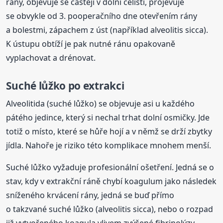
rány, objevuje se častěji v dolní čelisti, projevuje
se obvykle od 3. pooperačního dne otevřením rány
a bolestmi, zápachem z úst (například alveolitis sicca).
K ústupu obtíží je pak nutné ránu opakovaně
vyplachovat a drénovat.
Suché lůžko po extrakci
Alveolitida (suché lůžko) se objevuje asi u každého
pátého jedince, který si nechal trhat dolní osmičky. Jde
totiž o místo, které se hůře hojí a v němž se drží zbytky
jídla. Nahoře je riziko této komplikace mnohem menší.
Suché lůžko vyžaduje profesionální ošetření. Jedná se o
stav, kdy v extrakční ráně chybí koagulum jako následek
sníženého krvácení rány, jedná se buď přímo
o takzvané suché lůžko (alveolitis sicca), nebo o rozpad