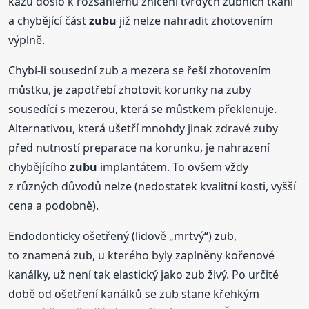
kazu došlo k rozsáhlému zničení tvrdých zubních tkání
a chybějící část
zubu
již nelze nahradit zhotovením
výplně.
Chybí-li sousední zub a mezera se řeší zhotovením
můstku, je zapotřebí zhotovit korunky na zuby
sousedící s mezerou, která se můstkem překlenuje.
Alternativou, která ušetří mnohdy jinak zdravé zuby
před nutností preparace na korunku, je nahrazení
chybějícího
zubu
implantátem. To ovšem vždy
z různých důvodů nelze (nedostatek kvalitní kosti, vyšší
cena a podobně).
Endodonticky ošetřený (lidově „mrtvý“) zub,
to znamená zub, u kterého byly zaplněny kořenové
kanálky, už není tak elastický jako zub živý. Po určité
době od ošetření kanálků se zub stane křehkým