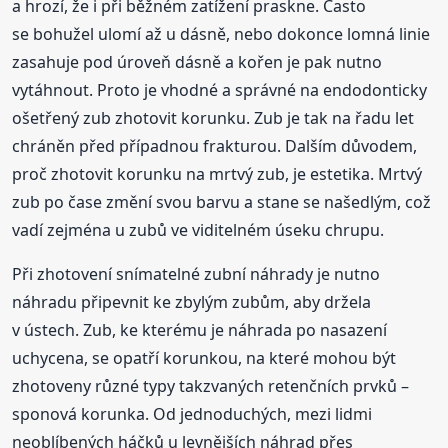
a hrozí, že i při běžném zatížení praskne. Často
se bohužel ulomí až u dásně, nebo dokonce lomná linie
zasahuje pod úroveň dásně a kořen je pak nutno
vytáhnout. Proto je vhodné a správné na endodonticky
ošetřený zub zhotovit korunku. Zub je tak na řadu let
chráněn před případnou frakturou. Dalším důvodem,
proč zhotovit korunku na mrtvý zub, je estetika. Mrtvý
zub po čase změní svou barvu a stane se našedlým, což
vadí zejména u zubů ve viditelném úseku chrupu.
Při zhotovení snímatelné zubní náhrady je nutno
náhradu připevnit ke zbylým zubům, aby držela
v ústech. Zub, ke kterému je náhrada po nasazení
uchycena, se opatří korunkou, na které mohou být
zhotoveny různé typy takzvaných retenčních prvků –
sponová korunka. Od jednoduchých, mezi lidmi
neoblíbených háčků u levnějších náhrad přes