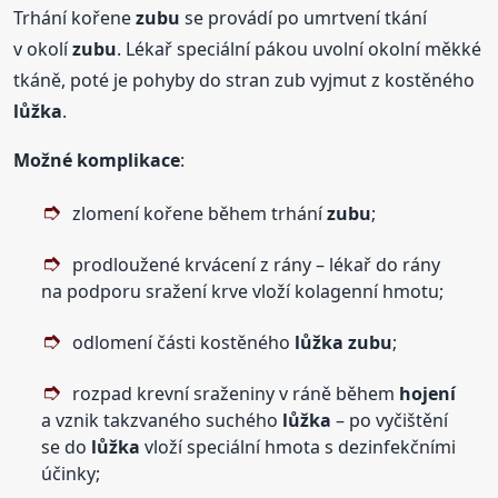
Trhání kořene
zubu
se provádí po umrtvení tkání
v okolí
zubu
. Lékař speciální pákou uvolní okolní měkké
tkáně, poté je pohyby do stran zub vyjmut z kostěného
lůžka
.
Možné komplikace
:
zlomení kořene během trhání
zubu
;
prodloužené krvácení z rány – lékař do rány
na podporu sražení krve vloží kolagenní hmotu;
odlomení části kostěného
lůžka
zubu
;
rozpad krevní sraženiny v ráně během
hojení
a vznik takzvaného suchého
lůžka
– po vyčištění
se do
lůžka
vloží speciální hmota s dezinfekčními
účinky;