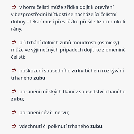
v horní čelisti může zřídka dojít k otevření
v bezprostřední blízkosti se nacházející čelistní
dutiny – lékař musí přes lůžko přešít sliznici z okolí
rány;
při trhání dolních zubů moudrosti (osmičky)
může ve výjimečných případech dojít ke zlomenině
čelisti;
poškození sousedního
zubu
během rozkývání
trhaného
zubu
;
poranění měkkých tkání v sousedství trhaného
zubu
;
poranění cév či nervu;
vdechnutí či polknutí trhaného
zubu
.