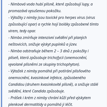
- Nimbová voda hubí plísně, které způsobují lupy, a
promazává vysušenou pokožku.
- Výtažky z nimby jsou toxické pro herpes virus (virus
způsobující opar) a rychle hojí boláky způsobené tímto
virem, tedy opar.
- Nimba zmírňuje intenzivní svědění při planých
neštovicích, snižuje výskyt pupínků a jizev.
- Nimba odstraňuje během 2 – 3 dnů z pokožky i
plíseň, která způsobuje trichofycii (onemocnění,
vyvolané plísněmi ze skupiny trichophyton).
- Výtažek z nimby pomáhá při potírání plísňového
onemocnění, kvasinkové infekce, způsobeného
Candidou (druhem kvasinkovité plísně), a snižuje stálé
svědění, které Candida způsobuje.
- Prášek i krém z nimby chrání kůži před výskytem
plenkové dermatitidy a pomáhá ji léčit.