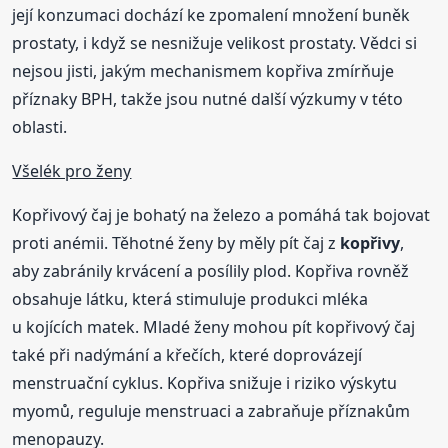
její konzumaci dochází ke zpomalení množení buněk
prostaty, i když se nesnižuje velikost prostaty. Vědci si
nejsou jisti, jakým mechanismem kopřiva zmírňuje
příznaky BPH, takže jsou nutné další výzkumy v této
oblasti.
Všelék pro ženy
Kopřivový čaj je bohatý na železo a pomáhá tak bojovat
proti anémii. Těhotné ženy by měly pít čaj z
kopřivy
,
aby zabránily krvácení a posílily plod. Kopřiva rovněž
obsahuje látku, která stimuluje produkci mléka
u kojících matek. Mladé ženy mohou pít kopřivový čaj
také při nadýmání a křečích, které doprovázejí
menstruační cyklus. Kopřiva snižuje i riziko výskytu
myomů, reguluje menstruaci a zabraňuje příznakům
menopauzy.