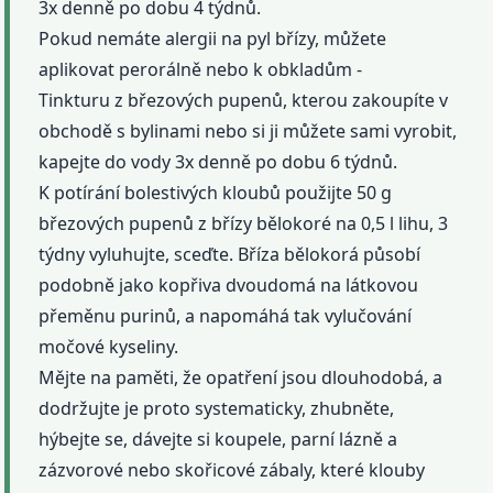
3x denně po dobu 4 týdnů.
Pokud nemáte alergii na pyl břízy, můžete
aplikovat perorálně nebo k obkladům -
Tinkturu z březových pupenů, kterou zakoupíte v
obchodě s bylinami nebo si ji můžete sami vyrobit,
kapejte do vody 3x denně po dobu 6 týdnů.
K potírání bolestivých kloubů použijte 50 g
březových pupenů z břízy bělokoré na 0,5 l lihu, 3
týdny vyluhujte, sceďte. Bříza bělokorá působí
podobně jako kopřiva dvoudomá na látkovou
přeměnu purinů, a napomáhá tak vylučování
močové kyseliny.
Mějte na paměti, že opatření jsou dlouhodobá, a
dodržujte je proto systematicky, zhubněte,
hýbejte se, dávejte si koupele, parní lázně a
zázvorové nebo skořicové zábaly, které klouby