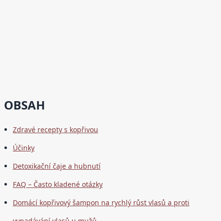
OBSAH
Zdravé recepty s kopřivou
Účinky
Detoxikační čaje a hubnutí
FAQ – Často kladené otázky
Domácí kopřivový šampon na rychlý růst vlasů a proti
vypadávání vlasů u mužů