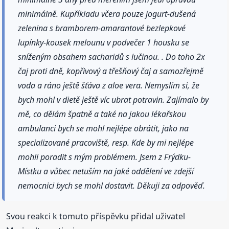
minimálně. Kupříkladu včera pouze jogurt-dušená
zelenina s bramborem-amarantové bezlepkové
lupínky-kousek melounu v podvečer 1 housku se
sníženým obsahem sacharidů s lučinou. . Do toho 2x
čaj proti dně, kopřivový a třešňový čaj a samozřejmě
voda a ráno ještě šťáva z aloe vera. Nemyslím si, že
bych mohl v dietě ještě víc ubrat potravin. Zajímalo by
mě, co dělám špatně a také na jakou lékařskou
ambulanci bych se mohl nejlépe obrátit, jako na
specializované pracoviště, resp. Kde by mi nejlépe
mohli poradit s mým problémem. Jsem z Frýdku-
Místku a vůbec netuším na jaké oddělení ve zdejší
nemocnici bych se mohl dostavit. Děkuji za odpověď.
Svou reakci k tomuto příspěvku přidal uživatel