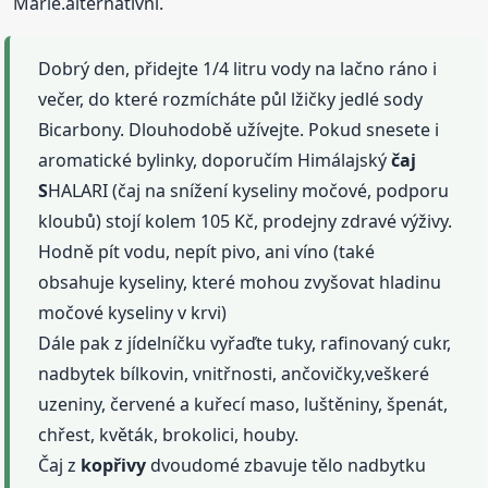
Marie.alternativni.
Dobrý den, přidejte 1/4 litru vody na lačno ráno i
večer, do které rozmícháte půl lžičky jedlé sody
Bicarbony. Dlouhodobě užívejte. Pokud snesete i
aromatické bylinky, doporučím Himálajský
čaj
S
HALARI (čaj na snížení kyseliny močové, podporu
kloubů) stojí kolem 105 Kč, prodejny zdravé výživy.
Hodně pít vodu, nepít pivo, ani víno (také
obsahuje kyseliny, které mohou zvyšovat hladinu
močové kyseliny v krvi)
Dále pak z jídelníčku vyřaďte tuky, rafinovaný cukr,
nadbytek bílkovin, vnitřnosti, ančovičky,veškeré
uzeniny, červené a kuřecí maso, luštěniny, špenát,
chřest, květák, brokolici, houby.
Čaj z
kopřivy
dvoudomé zbavuje tělo nadbytku