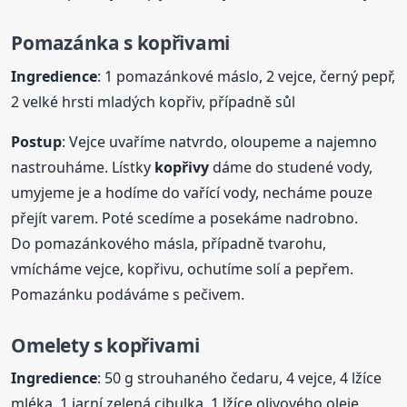
Pomazánka s kopřivami
Ingredience
: 1 pomazánkové máslo, 2 vejce, černý pepř,
2 velké hrsti mladých kopřiv, případně sůl
Postup
: Vejce uvaříme natvrdo, oloupeme a najemno
nastrouháme. Lístky
kopřivy
dáme do studené vody,
umyjeme je a hodíme do vařící vody, necháme pouze
přejít varem. Poté scedíme a posekáme nadrobno.
Do pomazánkového másla, případně tvarohu,
vmícháme vejce, kopřivu, ochutíme solí a pepřem.
Pomazánku podáváme s pečivem.
Omelety s kopřivami
Ingredience
: 50 g strouhaného čedaru, 4 vejce, 4 lžíce
mléka, 1 jarní zelená cibulka, 1 lžíce olivového oleje,