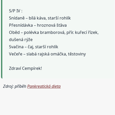
S/P IV :
Snídaně – bílá káva, starší rohlík
Přesnídávka – hroznová šťáva
Oběd – polévka bramborová, přír. kuřecí řízek,
dušená rýže
Svačina – čaj, starší rohlík
Večeře – slabá rajská omáčka, těstoviny
Zdraví Cempírek!
Zdroj: příběh
Pankreatická dieta