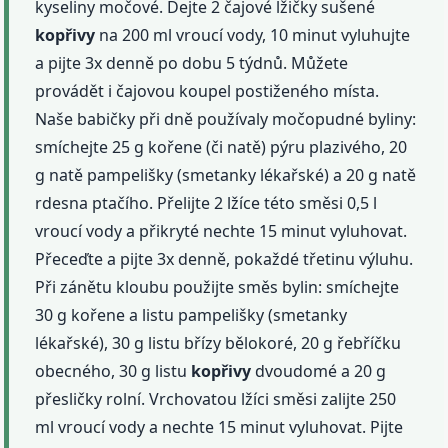
kyseliny močové. Dejte 2 čajové lžičky sušené
kopřivy
na 200 ml vroucí vody, 10 minut vyluhujte
a pijte 3x denně po dobu 5 týdnů. Můžete
provádět i čajovou koupel postiženého místa.
Naše babičky při dně používaly močopudné byliny:
smíchejte 25 g kořene (či natě) pýru plazivého, 20
g natě pampelišky (smetanky lékařské) a 20 g natě
rdesna ptačího. Přelijte 2 lžíce této směsi 0,5 l
vroucí vody a přikryté nechte 15 minut vyluhovat.
Přeceďte a pijte 3x denně, pokaždé třetinu výluhu.
Při zánětu kloubu použijte směs bylin: smíchejte
30 g kořene a listu pampelišky (smetanky
lékařské), 30 g listu břízy bělokoré, 20 g řebříčku
obecného, 30 g listu
kopřivy
dvoudomé a 20 g
přesličky rolní. Vrchovatou lžíci směsi zalijte 250
ml vroucí vody a nechte 15 minut vyluhovat. Pijte