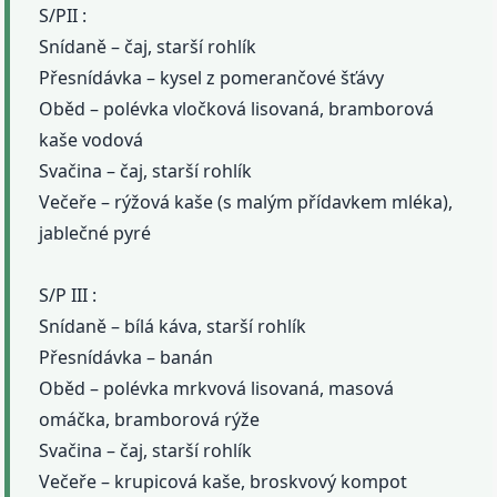
S/PII :
Snídaně – čaj, starší rohlík
Přesnídávka – kysel z pomerančové šťávy
Oběd – polévka vločková lisovaná, bramborová
kaše vodová
Svačina – čaj, starší rohlík
Večeře – rýžová kaše (s malým přídavkem mléka),
jablečné pyré
S/P III :
Snídaně – bílá káva, starší rohlík
Přesnídávka – banán
Oběd – polévka mrkvová lisovaná, masová
omáčka, bramborová rýže
Svačina – čaj, starší rohlík
Večeře – krupicová kaše, broskvový kompot