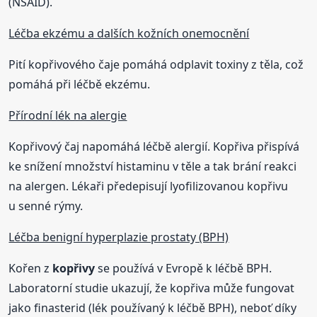
(NSAID).
Léčba ekzému a dalších kožních onemocnění
Pití kopřivového čaje pomáhá odplavit toxiny z těla, což
pomáhá při léčbě ekzému.
Přírodní lék na alergie
Kopřivový čaj napomáhá léčbě alergií. Kopřiva přispívá
ke snížení množství histaminu v těle a tak brání reakci
na alergen. Lékaři předepisují lyofilizovanou kopřivu
u senné rýmy.
Léčba benigní hyperplazie prostaty (BPH)
Kořen z
kopřivy
se používá v Evropě k léčbě BPH.
Laboratorní studie ukazují, že kopřiva může fungovat
jako finasterid (lék používaný k léčbě BPH), neboť díky