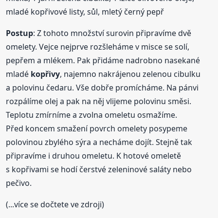
mladé kopřivové listy, sůl, mletý černý pepř
Postup
: Z tohoto množství surovin připravíme dvě
omelety. Vejce nejprve rozšleháme v misce se solí,
pepřem a mlékem. Pak přidáme nadrobno nasekané
mladé
kopřivy
, najemno nakrájenou zelenou cibulku
a polovinu čedaru. Vše dobře promícháme. Na pánvi
rozpálíme olej a pak na něj vlijeme polovinu směsi.
Teplotu zmírníme a zvolna omeletu osmažíme.
Před koncem smažení povrch omelety posypeme
polovinou zbylého sýra a necháme dojít. Stejně tak
připravíme i druhou omeletu. K hotové omeletě
s kopřivami se hodí čerstvé zeleninové saláty nebo
pečivo.
(...více se dočtete ve zdroji)