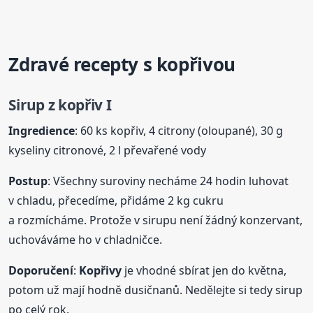
Zdravé recepty s kopřivou
Sirup z kopřiv I
Ingredience
: 60 ks kopřiv, 4 citrony (oloupané), 30 g
kyseliny citronové, 2 l převařené vody
Postup
: Všechny suroviny necháme 24 hodin luhovat
v chladu, přecedíme, přidáme 2 kg cukru
a rozmícháme. Protože v sirupu není žádný konzervant,
uchováváme ho v chladničce.
Doporučení
:
Kopřivy
je vhodné sbírat jen do května,
potom už mají hodně dusičnanů. Nedělejte si tedy sirup
po celý rok.