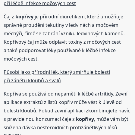
při léčbě infekce močových cest
Čaj z
kopřivy
je přírodní diuretikem, které umožňuje
správné proudění tekutiny v ledvinách a močovém
měchýři, čímž se zabrání vzniku ledvinových kamenů.
Kopřivový čaj může odplavit toxiny z močových cest
a také podporovat léky používané k léčbě infekce
močových cest.
Působí jako přírodní lék, který zmírňuje bolesti
při zánětu kloubů a svalů
Kopřiva se používá od nepaměti k léčbě artritidy. Zevní
aplikace extraktů z listů kopřiv může vést k úlevě od
bolesti kloubů. Pokud zevní aplikaci zkombinujete navíc
s pravidelnou konzumací čaje z
kopřivy
, může vám být
snížena dávka nesteroidních protizánětlivých léků