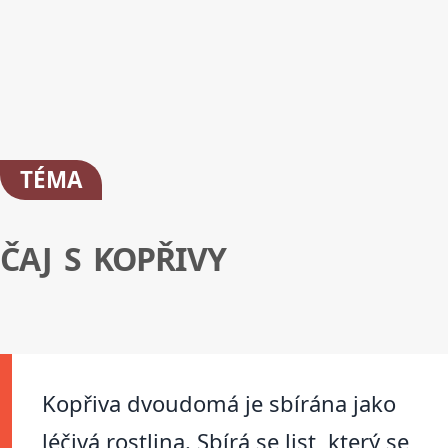
TÉMA
ČAJ S KOPŘIVY
Kopřiva dvoudomá je sbírána jako
léčivá rostlina. Sbírá se list, který se