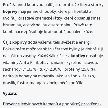
Proč žahnutí kopřivou pálí? Je to proto, že listy a stonky
kopřivy
mají jemné chloupky, které při kontaktu
uvolňují dráždivé chemické látky, které obsahují směs
histaminu, acetylcholinu a serotoninu. Právě tato
kombinace způsobuje krátkodobé popálení kůže.
Čaj z
kopřivy
dodá vašemu tělu svěžest a energii.
Pokud máte možnost sběru čerstvé byliny, je dobré si ji
nasušit do zásoby. Každý šálek čaje z
kopřivy
obsahuje
vitamíny A, B a K, riboflavin, niacin, kyselinu listovou,
sacharidy (71,33 %), tuky (2,36 %), proteiny (25,8 %),
nadto je bohatý na minerály, jako je vápník, železo,
draslík, fosfor, mangan, zinek, měď a hořčík.
Využití
:
Prevence ledvinových kamenů a podpůrný prostředek