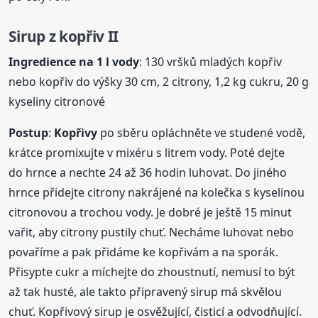
Sirup z kopřiv II
Ingredience na 1 l vody
: 130 vršků mladých kopřiv
nebo kopřiv do výšky 30 cm, 2 citrony, 1,2 kg cukru, 20 g
kyseliny citronové
Postup
:
Kopřivy
po sběru opláchněte ve studené vodě,
krátce promixujte v mixéru s litrem vody. Poté dejte
do hrnce a nechte 24 až 36 hodin luhovat. Do jiného
hrnce přidejte citrony nakrájené na kolečka s kyselinou
citronovou a trochou vody. Je dobré je ještě 15 minut
vařit, aby citrony pustily chuť. Necháme luhovat nebo
povaříme a pak přidáme ke kopřivám a na sporák.
Přisypte cukr a míchejte do zhoustnutí, nemusí to být
až tak husté, ale takto připravený sirup má skvělou
chuť. Kopřivový sirup je osvěžující, čisticí a odvodňující.