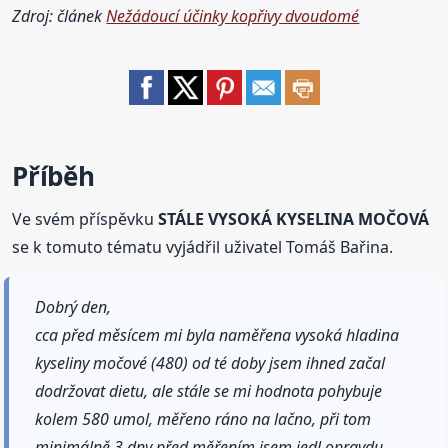
Zdroj: článek
Nežádoucí účinky kopřivy dvoudomé
Příběh
Ve svém příspěvku
STÁLE VYSOKÁ KYSELINA MOČOVÁ
se k tomuto tématu vyjádřil uživatel Tomáš Bařina.
Dobrý den,
cca před měsícem mi byla naměřena vysoká hladina
kyseliny močové (480) od té doby jsem ihned začal
dodržovat dietu, ale stále se mi hodnota pohybuje
kolem 580 umol, měřeno ráno na lačno, při tom
minimálně 3 dny před měřením jsem jedl opravdu