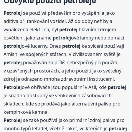
Obvyklé použití
petrolej
e
Petrolej
se používá především pro vytápění a jako
aditiva při tankování vozidel. Až do doby než byla
vynalezena elektřina, byl
petrolej
hlavním zdrojem
osvětlení, jako známé
petrolej
ové lampy nebo domácí
petrolej
ové lucerny. Dnes
petrolej
ke svícení používají
Amishi ve spojených státech. V civilizovaném světě je
petrolej
považován za příliš nebezpečný při použití
v uzavřených prostorách, a jeho použití jako světelný
zdroj je odrazeno mnoha zdravotními institucemi.
Petrolej
ové ohřívače jsou populární v Asii, kde
petrolej
je snadno dostupný ve venkovních zásobovacích
skladech, kde se prodává jako alternativní palivo pro
kempinková kamna.
Petrolej
se také používá jako primární zdroj paliva pro
mnoho typů letadel, včetně raket, ve kterých je
petrolej