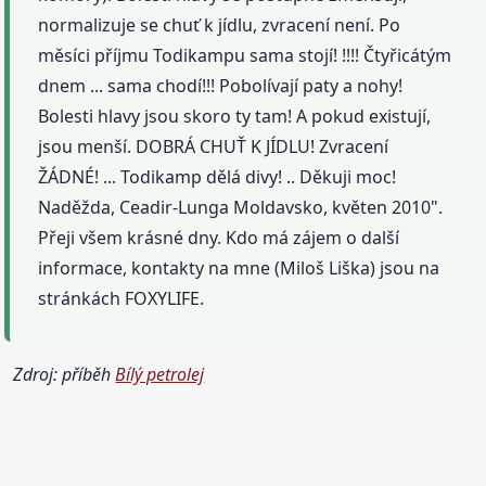
normalizuje se chuť k jídlu, zvracení není. Po
měsíci příjmu Todikampu sama stojí! !!!! Čtyřicátým
dnem ... sama chodí!!! Pobolívají paty a nohy!
Bolesti hlavy jsou skoro ty tam! A pokud existují,
jsou menší. DOBRÁ CHUŤ K JÍDLU! Zvracení
ŽÁDNÉ! ... Todikamp dělá divy! .. Děkuji moc!
Naděžda, Ceadir-Lunga Moldavsko, květen 2010".
Přeji všem krásné dny. Kdo má zájem o další
informace, kontakty na mne (Miloš Liška) jsou na
stránkách FOXYLIFE.
Zdroj: příběh
Bílý petrolej