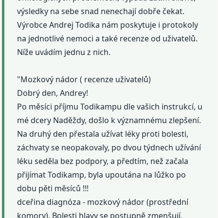
výsledky na sebe snad nenechají dobře čekat.
Výrobce Andrej Todika nám poskytuje i protokoly
na jednotlivé nemoci a také recenze od uživatelů.
Níže uvádím jednu z nich.
"Mozkový nádor ( recenze uživatelů)
Dobrý den, Andrey!
Po měsíci příjmu Todikampu dle vašich instrukcí, u
mé dcery Naděždy, došlo k významnému zlepšení.
Na druhý den přestala užívat léky proti bolesti,
záchvaty se neopakovaly, po dvou týdnech užívání
léku seděla bez podpory, a předtím, než začala
přijímat Todikamp, byla upoutána na lůžko po
dobu pěti měsíců !!!
dceřina diagnóza - mozkový nádor (prostřední
komory). Bolesti hlavy se postupně zmenšují,