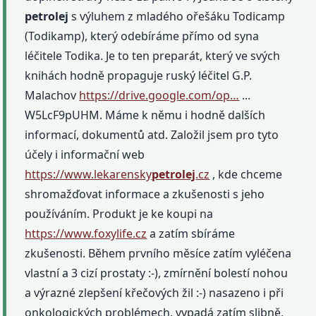
petrolej
s výluhem z mladého ořešáku Todicamp
(Todikamp), který odebíráme přímo od syna
léčitele Todika. Je to ten preparát, který ve svých
knihách hodně propaguje ruský léčitel G.P.
Malachov
https://drive.google.com/op…
...
W5LcF9pUHM. Máme k němu i hodně dalších
informací, dokumentů atd. Založil jsem pro tyto
účely i informační web
https://www.lekarensky
petrolej
.cz
, kde chceme
shromažďovat informace a zkušenosti s jeho
používáním. Produkt je ke koupi na
https://www.foxylife.cz
a zatím sbíráme
zkušenosti. Během prvního měsíce zatím vyléčena
vlastní a 3 cizí prostaty :-), zmírnění bolestí nohou
a výrazné zlepšení křečových žil :-) nasazeno i při
onkologických problémech, vypadá zatím slibně,