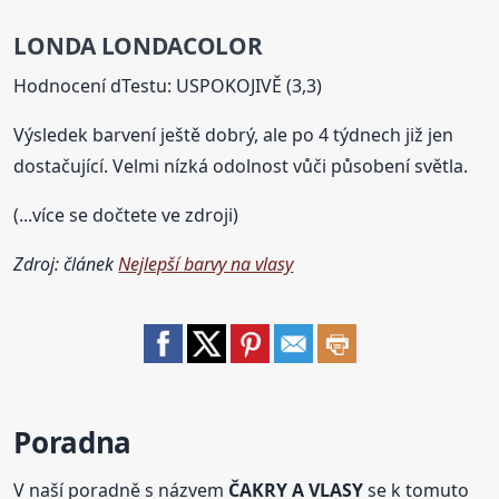
LONDA LONDACOLOR
Hodnocení dTestu: USPOKOJIVĚ (3,3)
Výsledek barvení ještě dobrý, ale po 4 týdnech již jen
dostačující. Velmi nízká odolnost vůči působení světla.
(...více se dočtete ve zdroji)
Zdroj: článek
Nejlepší barvy na vlasy
Poradna
V naší poradně s názvem
ČAKRY A VLASY
se k tomuto