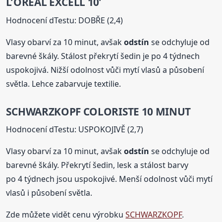
L’ORÉAL EXCELL 10’
Hodnocení dTestu: DOBŘE (2,4)
Vlasy obarví za 10 minut, avšak
odstín
se odchyluje od
barevné škály. Stálost překrytí šedin je po 4 týdnech
uspokojivá. Nižší odolnost vůči mytí vlasů a působení
světla. Lehce zabarvuje textilie.
SCHWARZKOPF COLORISTE 10 MINUT
Hodnocení dTestu: USPOKOJIVĚ (2,7)
Vlasy obarví za 10 minut, avšak
odstín
se odchyluje od
barevné škály. Překrytí šedin, lesk a stálost barvy
po 4 týdnech jsou uspokojivé. Menší odolnost vůči mytí
vlasů i působení světla.
Zde můžete vidět cenu výrobku
SCHWARZKOPF
.