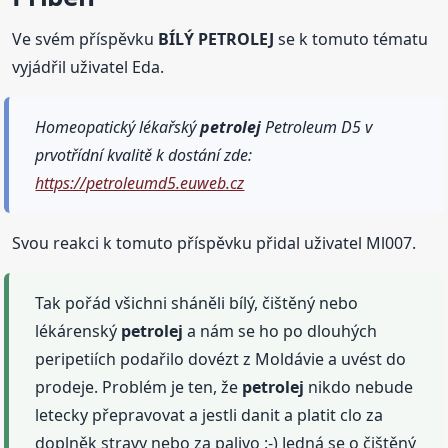
Ve svém příspěvku
BÍLÝ PETROLEJ
se k tomuto tématu
vyjádřil uživatel Eda.
Homeopatický lékařský
petrolej
Petroleum D5 v
prvotřídní kvalitě k dostání zde:
https://petroleumd5.euweb.cz
Svou reakci k tomuto příspěvku přidal uživatel Ml007.
Tak pořád všichni sháněli bílý, čištěný nebo
lékárenský
petrolej
a nám se ho po dlouhých
peripetiích podařilo dovézt z Moldávie a uvést do
prodeje. Problém je ten, že
petrolej
nikdo nebude
letecky přepravovat a jestli danit a platit clo za
doplněk stravy nebo za palivo :-) Jedná se o čištěný