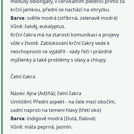
medully oblongaty, v cervikálním pletenci přímo za
krční jamkou, přední se nachází na ohryzku.
Barva
: světle modrá (stříbrná, zelenavě modrá)
Vůně: šalvěj, eukalyptus.
Krční čakra má na starosti komunikaci a projevy
vůle v životě. Zablokování krční čakry vede k
neschopnosti se vyjádřit - vady řeči i prázdné
myšlenky a také problémy s vlasy a chlupy.
Čelní čakra
Název: Ajna (Adžňá); čelní čakra
Umístění: Přední aspekt - na čele mezi obočím,
zadní naproti na temeni hlavy (třetí oko)
Barva
: indigově modrá (žlutá, fialová)
Vůně: máta peprná, jasmín.