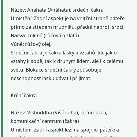
Název: Anahata (Anáhata); srdeční čakra
Umístění: Zadní aspekt je na vnitřní straně páteře
přímo za středem hrudníku, přední naproti srdci.
Barva
: zelená (růžová a zlatá)
Vůně: růžový olej.
Srdeční čakra je čakra lásky a vztahů. Jde jak o
vztahy k sobě, tak k druhým lidem, ale i k celému
světu. Blokace srdeční čakry způsobuje
neschopnost lásku dávat i přijímat.
Krční čakra
Název: Vishuddha (Višúddha); krční čakra;
komunikační centrum (čakra)
Umístění: Zadní aspekt leží na spojnici páteře a