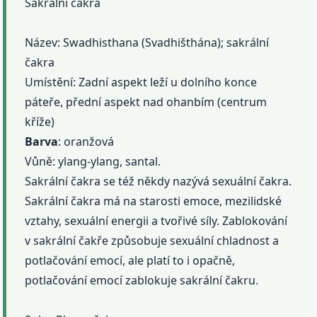
Sakrální čakra
Název: Swadhisthana (Svadhišthána); sakrální
čakra
Umístění: Zadní aspekt leží u dolního konce
páteře, přední aspekt nad ohanbím (centrum
kříže)
Barva
: oranžová
Vůně: ylang-ylang, santal.
Sakrální čakra se též někdy nazývá sexuální čakra.
Sakrální čakra má na starosti emoce, mezilidské
vztahy, sexuální energii a tvořivé síly. Zablokování
v sakrální čakře způsobuje sexuální chladnost a
potlačování emocí, ale platí to i opačně,
potlačování emocí zablokuje sakrální čakru.