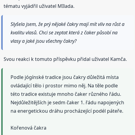
tématu vyjádřil uživatel MIlada.
Slyšela jsem, že prý nějaké čakry mají mít vliv na růst a
kvalitu vlasů. Chci se zeptat která z čaker působí na
vlasy a jaké jsou všechny čakry?
Svou reakci k tomuto příspěvku přidal uživatel Kamča.
Podle jógínské tradice jsou čakry důležitá místa
ovládající tělo i prostor mimo něj. Na těle podle
této tradice existuje mnoho čaker různého řádu.
Nejdůležitějších je sedm čaker 1. řádu napojených
na energetickou dráhu procházející podél páteře.
Kořenová čakra