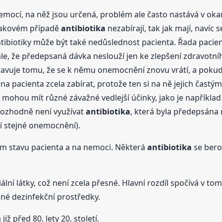
nemocí, na něž jsou určená, problém ale často nastává v oka
 takovém případě
antibiotika
nezabírají, tak jak mají, navíc 
tibiotiky může být také nedůslednost pacienta. Řada pacien
e, že předepsaná dávka neslouží jen ke zlepšení zdravotního
avuje tomu, že se k němu onemocnění znovu vrátí, a pokud
a pacienta zcela zabírat, protože ten si na ně jejich častým 
h mohou mít různé závažné vedlejší účinky, jako je například
 (rozhodně není využívat
antibiotika
, která byla předepsána
í stejné onemocnění).
tním stavu pacienta a na nemoci. Některá
antibiotika
se berou
lní látky, což není zcela přesné. Hlavní rozdíl spočívá v tom
né dezinfekční prostředky.
iž před 80. lety 20. století.