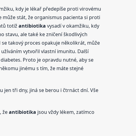
mžiku, kdy je lékař předepíše proti virovému
se může stát, že organismus pacienta si proti
tů totiž
antibiotika
vysadí v okamžiku, kdy
 stavu, ale také ke zničení škodlivých
 se takový proces opakuje několikrát, může
užíváním vytvořil vlastní imunitu. Další
 diabetes. Proto je opravdu nutné, aby se
 někomu jinému s tím, že máte stejné
 jen tři dny, jiná se berou i čtrnáct dní. Vše
, že
antibiotika
jsou vždy lékem, zatímco