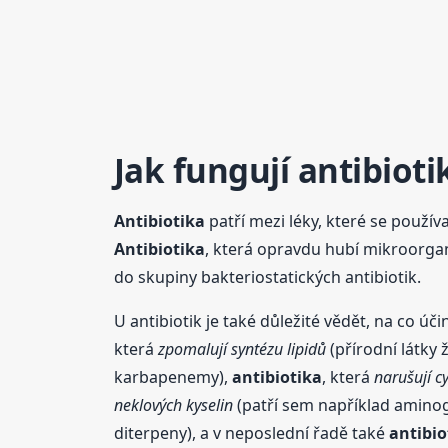
Jak fungují
antibioti
Antibiotika
patří mezi léky, které se používaj
Antibiotika
, která opravdu hubí mikroorgani
do skupiny bakteriostatických antibiotik.
U antibiotik je také důležité vědět, na co účin
která
zpomalují syntézu lipidů
(přírodní látky 
karbapenemy),
antibiotika
, která
narušují 
neklových kyselin
(patří sem například aminog
diterpeny), a v neposlední řadě také
antibio