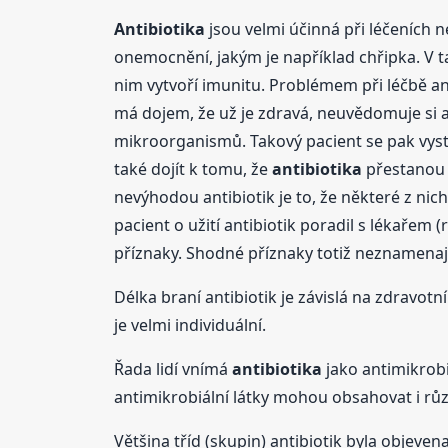
Antibiotika
jsou velmi účinná při léčeních 
onemocnění, jakým je například chřipka. V
nim vytvoří imunitu. Problémem při léčbě an
má dojem, že už je zdravá, neuvědomuje si al
mikroorganismů. Takový pacient se pak vyst
také dojít k tomu, že
antibiotika
přestanou n
nevýhodou antibiotik je to, že některé z nic
pacient o užití antibiotik poradil s lékařem
příznaky. Shodné příznaky totiž neznamenaj
Délka braní antibiotik je závislá na zdravo
je velmi individuální.
Řada lidí vnímá
antibiotika
jako antimikrobiá
antimikrobiální látky mohou obsahovat i růz
Většina tříd (skupin) antibiotik byla objevena j