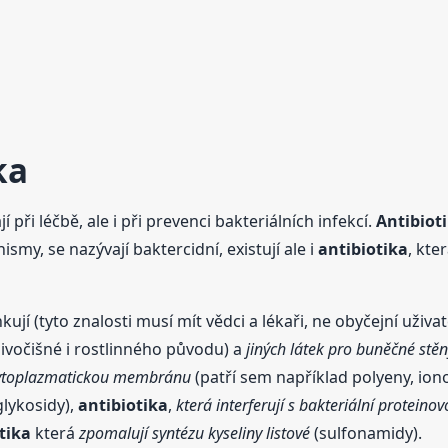
ka
í při léčbě, ale i při prevenci bakteriálních infekcí.
Antibiot
smy, se nazývají baktercidní, existují ale i
antibiotika
, kte
kují (tyto znalosti musí mít vědci a lékaři, ne obyčejní uživat
živočišné i rostlinného původu) a
jiných látek pro buněčné stěn
cytoplazmatickou membránu
(patří sem například polyeny, ion
lykosidy),
antibiotika
,
která interferují s bakteriální proteino
tika
která
zpomalují syntézu kyseliny listové
(sulfonamidy).