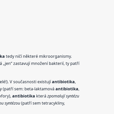
ika
tedy ničí některé mikroorganismy.
rá „jen“ zastavují množení bakterií, ty patří
elé!). V současnosti existují
antibiotika
,
y
(patří sem: beta-laktamová
antibiotika
,
ofory),
antibiotika
která
zpomalují syntézu
vou syntézou
(patří sem tetracykliny,