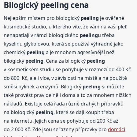
Bilogický
peeling
cena
Nejlepším místem pro biologický
peeling
je ověřené
kosmetické studio, u kterého víte, že vám na vaši pleť
nenapatlají v rámci biologického
peeling
u třeba
kyselinu glykolovou, která se používá výhradně jako
chemický
peeling
a je mnohem agresívnější než
bilogický
peeling
. Cena za bilogický
peeling
v kosmetickém studiu se pohybuje v rozmezí od 400 Kč
do 800 Kč, ale i více, v závislosti na místě a na použité
směsi bylinek a enzymů. Bilogický
peeling
si můžete
také provést pravidelně i doma a to za mnohem nižších
nákladů. Existuje celá řada různě drahých přípravků
na biologický
peeling
, které se dají koupit třeba
na internetu. Jejich cena se pohybuje od 200 Kč až
do 2 000 Kč. Zde jsou seřazeny přípravky pro
domácí