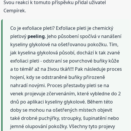
Svou reakci k tomuto příspěvku přidal uživatel
Cempírek.
Co je exfoliace pleti? Exfoliace pleti je chemický
pleťový
peeling
. Jeho působení spočívá v nanášení
kyseliny glykolové na ošetřovanou pokožku. Tím,
jak kyselina glykolová působí, dochází k tak zvané
exfoliaci pleti - odstraní se povrchové buňky kůže
a to téměř až na živou tkáň!!! Pak následuje proces
hojení, kdy se odstraněné buňky přirozeně
nahradí novými. Proces přestavby pleti se na
venek projevuje zčervenáním, které vybledne do 2
dnů po aplikaci kyseliny glykolové. Během této
doby se mohou na ošetřených místech objevit
také drobné puchýřky, stroupky, šupinatění nebo
jemné olupování pokožky. Všechny tyto projevy