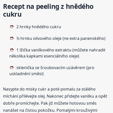
Recept na
peeling
z hnědého
cukru
2 hrnky hnědého cukru
½ hrnku olivového oleje (ne extra panenského)
1 lžička vanilkového extraktu (můžete nahradit
několika kapkami esenciálního oleje)
sklenička se šroubovacím uzávěrem (pro
uskladnění směsi)
Nasypte do misky cukr a poté pomalu za stálého
míchání přilévejte olej. Nakonec přidejte vanilku a opět
dobře promíchejte. Pak již můžete hotovou směs
nanášet na čistou pokožku. Pomalými krouživými