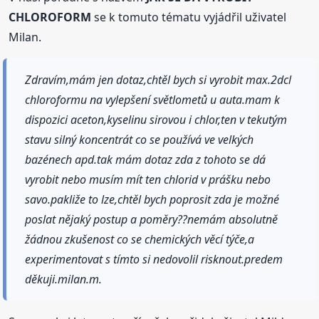
CHLOROFORM
se k tomuto tématu vyjádřil uživatel
Milan.
Zdravím,mám jen dotaz,chtěl bych si vyrobit max.2dcl
chloroformu na vylepšení světlometů u auta.mam k
dispozici aceton,kyselinu sirovou i chlor,ten v tekutým
stavu silný koncentrát co se používá ve velkých
bazénech apd.tak mám dotaz zda z tohoto se dá
vyrobit nebo musím mít ten chlorid v prášku nebo
savo.pakliže to lze,chtěl bych poprosit zda je možné
poslat nějaký postup a poměry??nemám absolutně
žádnou zkušenost co se chemických věcí týče,a
experimentovat s tímto si nedovolil risknout.predem
děkuji.milan.m.