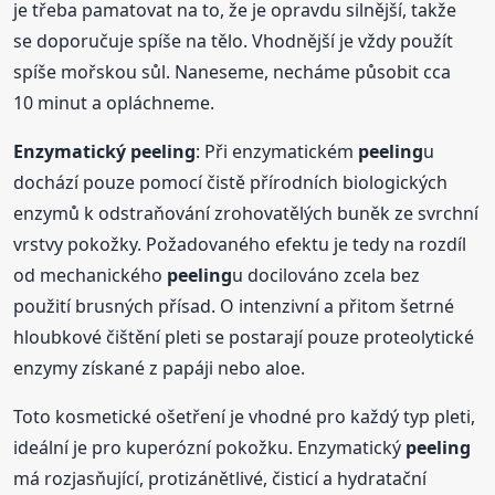
je třeba pamatovat na to, že je opravdu silnější, takže
se doporučuje spíše na tělo. Vhodnější je vždy použít
spíše mořskou sůl. Naneseme, necháme působit cca
10 minut a opláchneme.
Enzymatický
peeling
: Při enzymatickém
peeling
u
dochází pouze pomocí čistě přírodních biologických
enzymů k odstraňování zrohovatělých buněk ze svrchní
vrstvy pokožky. Požadovaného efektu je tedy na rozdíl
od mechanického
peeling
u docilováno zcela bez
použití brusných přísad. O intenzivní a přitom šetrné
hloubkové čištění pleti se postarají pouze proteolytické
enzymy získané z papáji nebo aloe.
Toto kosmetické ošetření je vhodné pro každý typ pleti,
ideální je pro kuperózní pokožku. Enzymatický
peeling
má rozjasňující, protizánětlivé, čisticí a hydratační