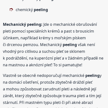
chemický
peeling
Mechanický
peeling
:
Jde o mechanické obrušování
pleti pomocí speciálních krémů a past s brousicím
účinkem, například krémy s mořským pískem
či drcenou pemzou. Mechanický
peeling
však není
vhodný pro citlivou a suchou pleť se sklonem
k podráždění, na kuperózní pleť a v žádném případě ne
na mastnou a aknózní pleť! To si pamatujte!
Vlastně se obecně nedoporučují mechanické
peeling
y
na domácí ošetření, protože zbytečně dráždí pleť
a mohou způsobovat zarudnutí pleti a následně její
zánět, který zbytečně způsobuje trauma pleti a tím její
stárnutí. Při mastném typu pleti či při akné abrazí