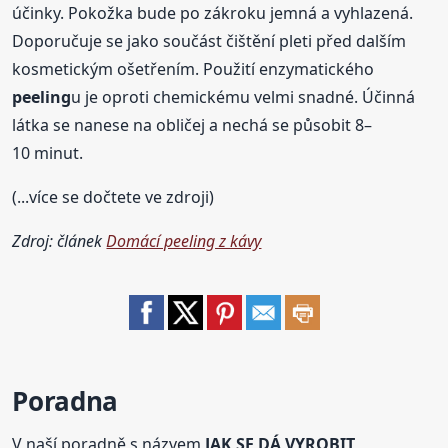
účinky. Pokožka bude po zákroku jemná a vyhlazená.
Doporučuje se jako součást čištění pleti před dalším
kosmetickým ošetřením. Použití enzymatického
peeling
u je oproti chemickému velmi snadné. Účinná
látka se nanese na obličej a nechá se působit 8–
10 minut.
(...více se dočtete ve zdroji)
Zdroj: článek
Domácí peeling z kávy
Poradna
V naší poradně s názvem
JAK SE DÁ VYROBIT