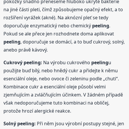
pokožky snadno přeneseme hluboko ukryté bakterie
na jiné části pleti, čímž způsobujeme opačný efekt, a to
rozšíření vyrážek (akné). Na aknózní pleť se tedy
doporučuje enzymatický nebo chemický
peeling
.
Pokud se ale přece jen rozhodnete doma aplikovat
peeling
, doporučuje se domácí, a to buď cukrový, solný,
anebo právě kávový.
Cukrový
peeling
:
Na výrobu cukrového
peeling
u
použijte buď bílý, nebo hnědý cukr a přidejte k němu
esenciální oleje, nebo ovoce či zeleninu podle „chuti“.
Kombinace cukr a esenciální oleje působí velmi
zjemňujícím a zvláčňujícím účinkem. V žádném případě
však nedoporučujeme tuto kombinaci na obličej,
protože hrozí alergické reakce.
Solný
peeling
:
Při něm jsou výrobní postupy stejné, jen