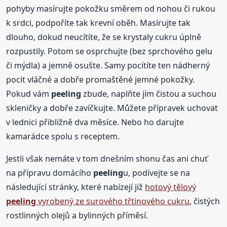
pohyby masírujte pokožku směrem od nohou či rukou
k srdci, podpoříte tak krevní oběh. Masírujte tak
dlouho, dokud neucítíte, že se krystaly cukru úplně
rozpustily. Potom se osprchujte (bez sprchového gelu
či mýdla) a jemně osušte. Samy pocítíte ten nádherný
pocit vláčné a dobře promaštěné jemné pokožky.
Pokud vám
peeling
zbude, naplňte jím čistou a suchou
skleničky a dobře zavíčkujte. Můžete přípravek uchovat
v lednici přibližně dva měsíce. Nebo ho darujte
kamarádce spolu s receptem.
Jestli však nemáte v tom dnešním shonu čas ani chuť
na přípravu domácího
peeling
u, podívejte se na
následující stránky, které nabízejí již
hotový tělový
peeling
vyrobený ze surového třtinového cukru
, čistých
rostlinných olejů a bylinných příměsí.