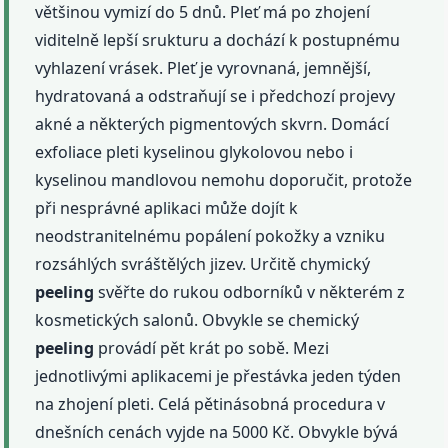
většinou vymizí do 5 dnů. Pleť má po zhojení
viditelně lepší srukturu a dochází k postupnému
vyhlazení vrásek. Pleť je vyrovnaná, jemnější,
hydratovaná a odstraňují se i předchozí projevy
akné a některých pigmentových skvrn. Domácí
exfoliace pleti kyselinou glykolovou nebo i
kyselinou mandlovou nemohu doporučit, protože
při nesprávné aplikaci může dojít k
neodstranitelnému popálení pokožky a vzniku
rozsáhlých svráštělých jizev. Určitě chymický
peeling
svěřte do rukou odborníků v některém z
kosmetických salonů. Obvykle se chemický
peeling
provádí pět krát po sobě. Mezi
jednotlivými aplikacemi je přestávka jeden týden
na zhojení pleti. Celá pětinásobná procedura v
dnešních cenách vyjde na 5000 Kč. Obvykle bývá