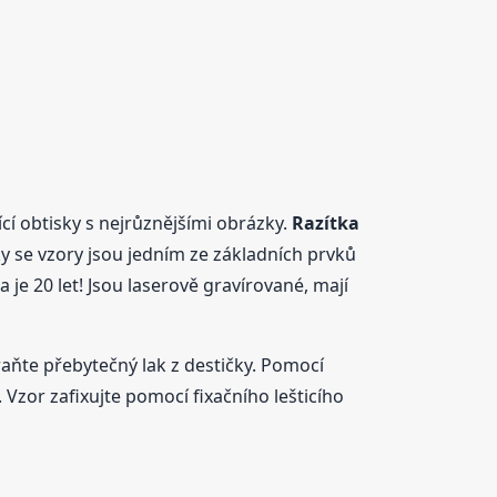
cí obtisky s nejrůznějšími obrázky.
Razítka
ky se vzory jsou jedním ze základních prvků
e 20 let! Jsou laserově gravírované, mají
ňte přebytečný lak z destičky. Pomocí
or zafixujte pomocí fixačního lešticího