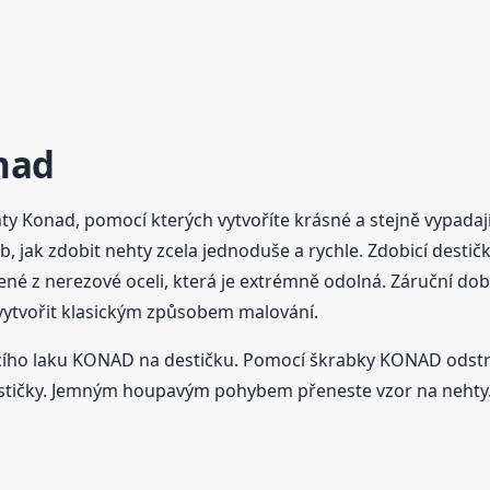
nad
y Konad, pomocí kterých vytvoříte krásné a stejně vypadají
, jak zdobit nehty zcela jednoduše a rychle. Zdobicí destič
z nerezové oceli, která je extrémně odolná. Záruční doba j
 vytvořit klasickým způsobem malování.
ího laku KONAD na destičku. Pomocí škrabky KONAD odstra
tičky. Jemným houpavým pohybem přeneste vzor na nehty. Vz