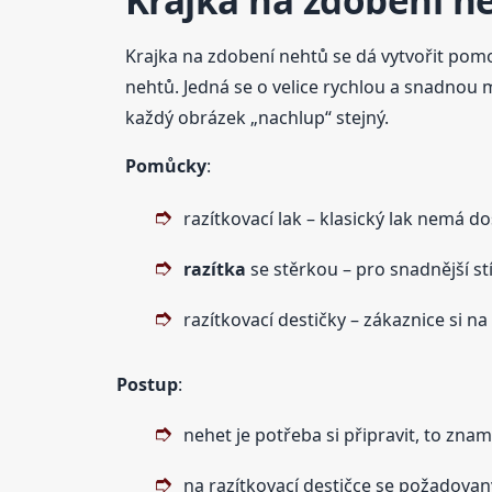
Krajka na zdobení n
Krajka na zdobení nehtů se dá vytvořit pomo
nehtů. Jedná se o velice rychlou a snadnou 
každý obrázek „nachlup“ stejný.
Pomůcky
:
razítkovací lak – klasický lak nemá d
razítka
se stěrkou – pro snadnější st
razítkovací destičky – zákaznice si n
Postup
:
nehet je potřeba si připravit, to zna
na razítkovací destičce se požadovan