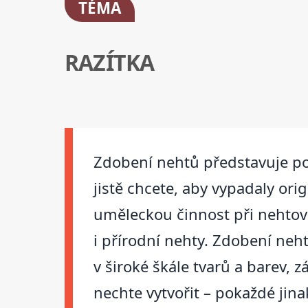
TÉMA
RAZÍTKA
Zdobení nehtů představuje posl
jistě chcete, aby vypadaly ori
uměleckou činnost při nehtové
i přírodní nehty. Zdobení neh
v široké škále tvarů a barev, z
nechte vytvořit – pokaždé jina