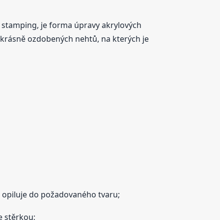
o stamping, je forma úpravy akrylových
ě krásně ozdobených nehtů, na kterých je
se opiluje do požadovaného tvaru;
e stěrkou;