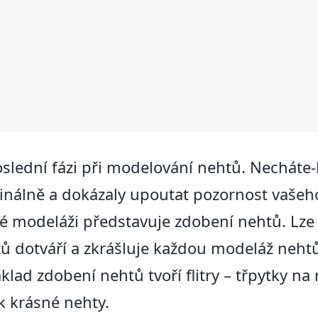
ední fázi při modelování nehtů. Necháte-li 
ginálně a dokázaly upoutat pozornost vašeho 
 modeláži představuje zdobení nehtů. Lze 
tů dotváří a zkrášluje každou modeláž neht
áklad zdobení nehtů tvoří flitry – třpytky na 
k krásné nehty.