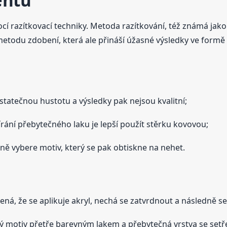
ehtů
cí razítkovací techniky. Metoda razítkování, též známá jak
metodu zdobení, která ale přináší úžasné výsledky ve form
ostatečnou hustotu a výsledky pak nejsou kvalitní;
írání přebytečného laku je lepší použít stěrku kovovou;
a ně vybere motiv, který se pak obtiskne na nehet.
mená, že se aplikuje akryl, nechá se zatvrdnout a následně 
ý motiv přetře barevným lakem a přebytečná vrstva se setř