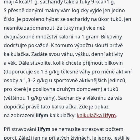
mají 4 kcal/1 g, sacharidy také a tuky 9 kcal/1 g.
S přesně danými makry vám logicky vyjde jen jedno
číslo. Je povoleno hýbat se sacharidy na úkor tuků, jen
nesmíte zapomenout, že tuky mají více než
dvojnásobné množství kalorií na 1 gram. Bílkoviny
dodržujte pokaždé. K tomuto výpočtu slouží právě
kalkulačka. Zadáte svou váhu, výšku, denní aktivity
a věk. Dále si zvolíte, kolik chcete přijmout bílkovin
(doporučuje se 1,3 g/kg tělesné váhy pro méně aktivní
osoby a 1,3–2 g/kg u sportovně aktivnějších jedinců,
pro které je posilovna druhým domovem) a tuků
(většinou 1 g/kg váhy). Sacharidy a vlákninu za vás
dopočítá právě tato kalkulačka. Zde je odkaz
na zobrazení
iifym
kalkulačky:
kalkulačka
iifym
.
Při stravování
Iifym
se nemusíte stresovat počtem
porcí. Záleží jen na přijatých živinách. Je jedno, jestli je