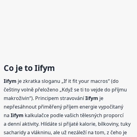
Co je to
Iifym
Iifym
je zkratka sloganu „If it fit your macros“ (do
češtiny volně přeloženo „Když se ti to vejde do příjmu
makroživin“). Principem stravování
Iifym
je
nepřesáhnout přiměřený příjem energie vypočítaný
na
Iifym
kalkulačce podle vašich tělesných proporcí
a denní aktivity. Hlídáte si přijaté kalorie, bílkoviny, tuky
sacharidy a vlákninu, ale už nezáleží na tom, z čeho je