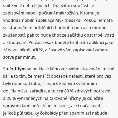
sníte ve 2 nebo 6 jídlech. Důležitou součástí je
zapisování neboli počítání makroživin. K tomu je
vhodná (mobilní) aplikace MyFitnessPal. Pokud nemáte
se studováním nutričních hodnot u potravin mnoho
zkušeností, pak to bude chtít ze začátku dost trpělivosti
a studování. Po čase však budete brát tuto aplikaci jako
zábavu, nikoli přítěž, a časově vám zapisování zabere
sotva pár minut.
Směr
Iifym
se od klasického zdravého stravování mírně
liší, a to tím, že menší či občasné neřesti, které pro vás
byly doposud tabu, si nyní s klidným svědomím
do jídelníčku zařadíte, a to cca 80 % zdravých potravin
a 20 % vyhraněných na takzvané hříchy. Je důležité
správně dané neřesti nejen zvolit, ale i načasovat,
jelikož půl tabulky čokolády před spaním asi nebude