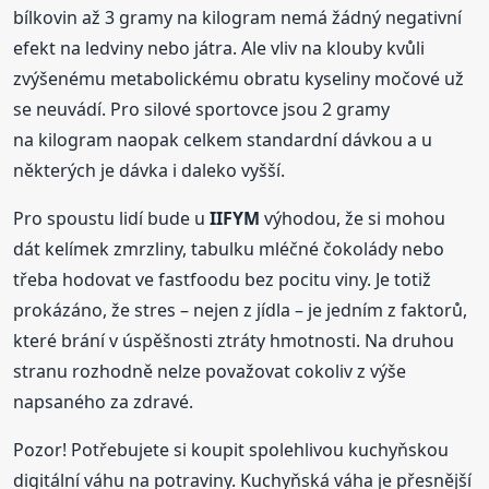
bílkovin až 3 gramy na kilogram nemá žádný negativní
efekt na ledviny nebo játra. Ale vliv na klouby kvůli
zvýšenému metabolickému obratu kyseliny močové už
se neuvádí. Pro silové sportovce jsou 2 gramy
na kilogram naopak celkem standardní dávkou a u
některých je dávka i daleko vyšší.
Pro spoustu lidí bude u
IIFYM
výhodou, že si mohou
dát kelímek zmrzliny, tabulku mléčné čokolády nebo
třeba hodovat ve fastfoodu bez pocitu viny. Je totiž
prokázáno, že stres – nejen z jídla – je jedním z faktorů,
které brání v úspěšnosti ztráty hmotnosti. Na druhou
stranu rozhodně nelze považovat cokoliv z výše
napsaného za zdravé.
Pozor! Potřebujete si koupit spolehlivou kuchyňskou
digitální váhu na potraviny. Kuchyňská váha je přesnější