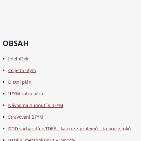
OBSAH
Jídelníček
Co je to Iifym
Dietní plán
IIFYM kalkulačka
Návod na hubnutí s IIFYM
Stravování IIFYM
DOD sacharidů = TDEE – kalorie z proteinů – kalorie z tuků
Bazální metabolismus – výpočty