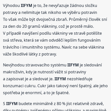
Výhodou
IIFYM
je to, že nevyřazuje žádnou složku
potravy a nelimituje tak nikoho ve výběru potravin
To však může být dvojsečná zbraň. Průměrný člověk sní
za den do 20 gramů vlákniny, což je prostě málo.
V případě navýšení podílu vlákniny ve stravě potěšíte
svá střeva, která se vám odvděčí lepším fungováním
trávicího i imunitního systému. Navíc na sebe vláknina
váže škodlivé látky z potravy.
Nevýhodou stravovacího systému
IIFYM
je sledování
makroživin, kdy je nutností vážit si potraviny
a zapisovat je a sledovat je.
IIFYM
nezohledňuje
konzumaci cukru. Cukr jako takový není špatný, ale jeho
spotřeba je enormní, a to je špatné.
S
IIFYM
budete minimálně z 80 % jíst relativně zdravě,
díky nutnému zvýšenému příjmu vlákniny, a maximálně