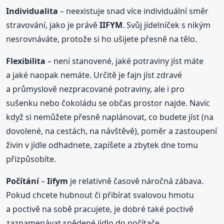
Individualita
– neexistuje snad více individuální směr
stravování, jako je právě
IIFYM
. Svůj jídelníček s nikým
nesrovnáváte, protože si ho ušijete přesně na tělo.
Flexibilita
– není stanovené, jaké potraviny jíst máte
a jaké naopak nemáte. Určitě je fajn jíst zdravé
a průmyslově nezpracované potraviny, ale i pro
sušenku nebo čokoládu se občas prostor najde. Navíc
když si nemůžete přesně naplánovat, co budete jíst (na
dovolené, na cestách, na návštěvě), poměr a zastoupení
živin v jídle odhadnete, zapíšete a zbytek dne tomu
přizpůsobíte.
Počítání
–
Iifym
je relativně časově náročná zábava.
Pokud chcete hubnout či přibírat svalovou hmotu
a poctivě na sobě pracujete, je dobré také poctivě
zaznamenávat snědené jídlo do počítače.