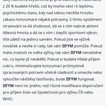
z 20 % budete hřešit, což by mohlo vést i k lepšímu
psychickému stavu, kdy nad sebou necítíte hrozbu
zákazu konzumace nějaké potraviny. S tímto systémem
stravování se dá zhubnout, dá se s ním nabrat aktivní
tělesná hmota a dá se s ním i zlepšit sportovní výkon.
Vše záleží na jedinci samém. Pokud jste ve výživě
nováček a nevíte si rady, tak vám
IIFYM
pomůže. Pokud
máte znalosti ze světa výživy, tak vám
IIFYM
nenabídne
nic, co byste již nevěděli. Pokud si budete hlídat příjem
cukru, minimalizujete konzumaci průmyslově
zpracovaných potravin včetně sladkostí a omezíte nebo
vyloučíte návštěvy fastfoodu, bude
IIFYM
fungovat.
IIFYM
není nic jiného, než různé modifikace doporučení
pro příjem živin od Společnosti pro výživu ČR nebo
WHO.