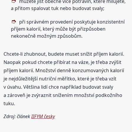
můžete jíst obecně více potravin, které milujete,
a přitom spalovat tuk nebo budovat svaly;
při správném provedení poskytuje konzistentní
příjem kalorií, který může být přizpůsoben
nekonečně možným způsobům.
Chcete-li zhubnout, budete muset snížit příjem kalorií.
Naopak pokud chcete přibírat na váze, je třeba zvýšit
příjem kalorií. Množství denně konzumovaných kalorií
je nejdůležitější nutriční měřítko, které je třeba vzít
v úvahu. Většina lidí chce například budovat svaly
a zároveň je zvýraznit snížením množství podkožního
tuku.
Zdroj: článek
IIFYM česky