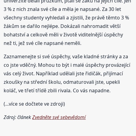
univerzitě dělali průzkum, ptali se žáků na jejich cíle. Jen
3 % z nich znala své cíle a měla je napsané. Za 30 let
všechny studenty vyhledali a zjistili, že právě těmto 3 %
žákům se dařilo nejlépe. Dokázali nahromadit větší
bohatství a celkově měli v životě viditelnější úspěchy
než ti, jež své cíle napsané neměli.
Zaznamenejte si své úspěchy, vaše kladné stránky a za
co jste vděčný. Mohou to být i malé úspěchy provázející
vás celý život. Například udělali jste řidičák, přijímací
zkoušky na střední školu, odmaturovali jste, upekli
koláč, ve třetí třídě zbili rivala. Co vás napadne.
(...více se dočtete ve zdroji)
Zdroj: článek
Zvedněte své sebevědomí