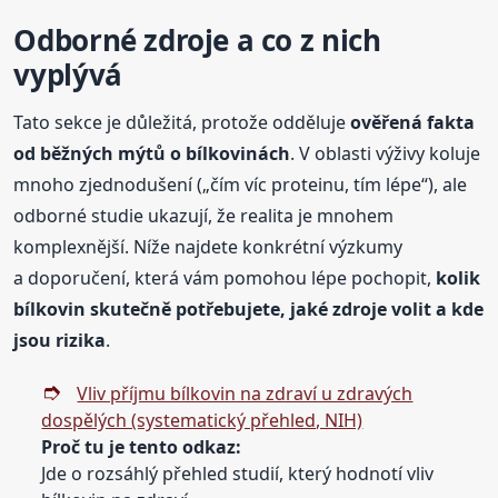
Odborné zdroje a co z nich
vyplývá
Tato sekce je důležitá, protože odděluje
ověřená fakta
od běžných mýtů o bílkovinách
. V oblasti výživy koluje
mnoho zjednodušení („čím víc proteinu, tím lépe“), ale
odborné studie ukazují, že realita je mnohem
komplexnější. Níže najdete konkrétní výzkumy
a doporučení, která vám pomohou lépe pochopit,
kolik
bílkovin skutečně potřebujete, jaké zdroje volit a kde
jsou rizika
.
Vliv příjmu bílkovin na zdraví u zdravých
dospělých (systematický přehled, NIH)
Proč tu je tento odkaz:
Jde o rozsáhlý přehled studií, který hodnotí vliv