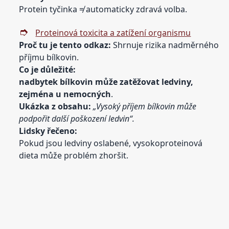
Protein tyčinka ≠ automaticky zdravá volba.
Proteinová toxicita a zatížení organismu
Proč tu je tento odkaz:
Shrnuje rizika nadměrného
příjmu bílkovin.
Co je
důležité:
nadbytek bílkovin může zatěžovat ledviny,
zejména u nemocných
.
Ukázka z obsahu:
„Vysoký příjem bílkovin může
podpořit další poškození ledvin“.
Lidsky řečeno:
Pokud jsou ledviny oslabené, vysokoproteinová
dieta může problém zhoršit.