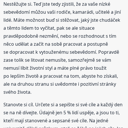
Nestěžujte si. Teď jste tedy zjistili, že za vaše nízké
sebevědomí můžou vaši rodiče, kamarádi, učitelé a jiní
lidé. Máte možnost buď si stěžovat, jaký jste chudáček
a těmto lidem to vyčítat, pak se ale situace
pravděpodobně nezmění, nebo se rozhodnout s tím
něco udělat a začít na sobě pracovat a postupně
se dopracovat k vytouženému sebevědomí. Popravdě
zase tolik se litovat nemusíte, samozřejmě se vám
nemusí líbit životní styl a máte plné právo toužit
po lepším životě a pracovat na tom, abyste ho získali,
ale na druhou stranu si uvědomte i pozitivní stránky
svého života.
Stanovte si cíl. Určete si a sepište si své cíle a každý den
se na ně dívejte. Údajně jen 5 % lidí uspěje, a jsou to ti,
kteří mají stanovené a sepsané své cíle. Na jedné