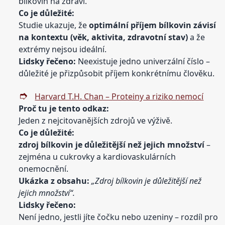
bílkovin na zdraví.
Co je
důležité:
Studie ukazuje, že
optimální příjem bílkovin závisí
na kontextu (věk, aktivita, zdravotní stav)
a že
extrémy nejsou ideální.
Lidsky řečeno:
Neexistuje jedno univerzální číslo –
důležité je přizpůsobit příjem konkrétnímu člověku.
Harvard T.H. Chan – Proteiny a riziko nemocí
Proč tu je tento odkaz:
Jeden z nejcitovanějších zdrojů ve výživě.
Co je
důležité:
zdroj bílkovin je důležitější než jejich množství
–
zejména u cukrovky a kardiovaskulárních
onemocnění.
Ukázka z obsahu:
„Zdroj bílkovin je důležitější než
jejich množství“.
Lidsky řečeno:
Není jedno, jestli jíte čočku nebo uzeniny – rozdíl pro