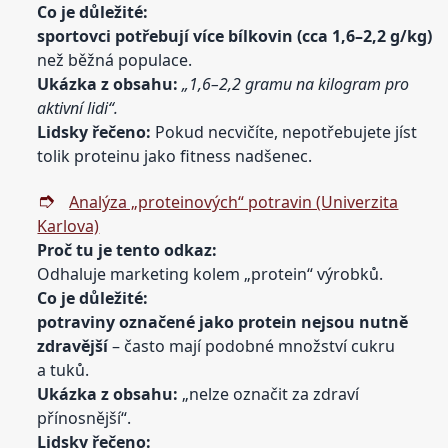
Co je
důležité:
sportovci potřebují více bílkovin (cca 1,6–2,2 g/kg)
než běžná populace.
Ukázka z obsahu:
„1,6–2,2 gramu na kilogram pro
aktivní lidi“.
Lidsky řečeno:
Pokud necvičíte, nepotřebujete jíst
tolik proteinu jako fitness nadšenec.
Analýza „proteinových“ potravin (Univerzita
Karlova)
Proč tu je tento odkaz:
Odhaluje marketing kolem „protein“ výrobků.
Co je
důležité:
potraviny označené jako protein nejsou nutně
zdravější
– často mají podobné množství cukru
a tuků.
Ukázka z obsahu:
„nelze označit za zdraví
přínosnější“.
Lidsky řečeno: