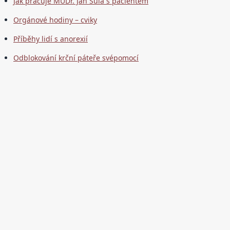
Jak pracuje MUDr. Jan Šula s pacientem
Orgánové hodiny – cviky
Příběhy lidí s anorexií
Odblokování krční páteře svépomocí