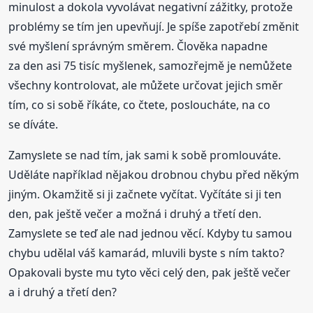
minulost a dokola vyvolávat negativní zážitky, protože
problémy se tím jen upevňují. Je spíše zapotřebí změnit
své myšlení správným směrem. Člověka napadne
za den asi 75 tisíc myšlenek, samozřejmě je nemůžete
všechny kontrolovat, ale můžete určovat jejich směr
tím, co si sobě říkáte, co čtete, posloucháte, na co
se díváte.
Zamyslete se nad tím, jak sami k sobě promlouváte.
Uděláte například nějakou drobnou chybu před někým
jiným. Okamžitě si ji začnete vyčítat. Vyčítáte si ji ten
den, pak ještě večer a možná i druhý a třetí den.
Zamyslete se teď ale nad jednou věcí. Kdyby tu samou
chybu udělal váš kamarád, mluvili byste s ním takto?
Opakovali byste mu tyto věci celý den, pak ještě večer
a i druhý a třetí den?