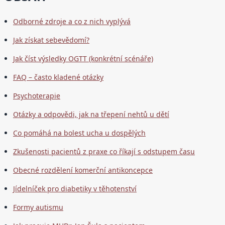
Odborné zdroje a co z nich vyplývá
Jak získat sebevědomí?
Jak číst výsledky OGTT (konkrétní scénáře)
FAQ – často kladené otázky
Psychoterapie
Otázky a odpovědi, jak na třepení nehtů u dětí
Co pomáhá na bolest ucha u dospělých
Zkušenosti pacientů z praxe co říkají s odstupem času
Obecné rozdělení komerční antikoncepce
Jídelníček pro diabetiky v těhotenství
Formy autismu