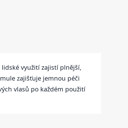
ské využití zajistí plnější,
ormule zajišťuje jemnou péči
vých vlasů po každém použití