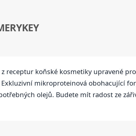
MERYKEY
z receptur koňské kosmetiky upravené pro lid
asy. Exkluzivní mikroproteinová obohacující f
otřebných olejů. Budete mít radost ze záři