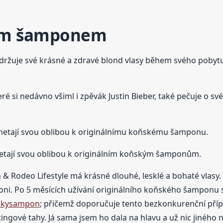
kým šamponem
udržuje své krásné a zdravé blond vlasy během svého pob
é si nedávno všiml i zpěvák Justin Bieber, také pečuje o s
 netají svou oblibou k originálnímu koňskému šamponu.
netají svou oblibou k originálním koňským šamponům.
 Rodeo Lifestyle má krásné dlouhé, lesklé a bohaté vlasy. 
oni. Po 5 měsících užívání originálního koňského šamponu 
skysampon
; přičemž doporučuje tento bezkonkurenční přípr
gové tahy. Já sama jsem ho dala na hlavu a už nic jiného nec