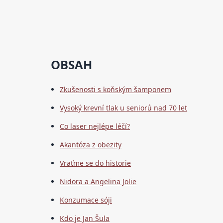
OBSAH
Zkušenosti s koňským šamponem
Vysoký krevní tlak u seniorů nad 70 let
Co laser nejlépe léčí?
Akantóza z obezity
Vraťme se do historie
Nidora a Angelina Jolie
Konzumace sóji
Kdo je Jan Šula